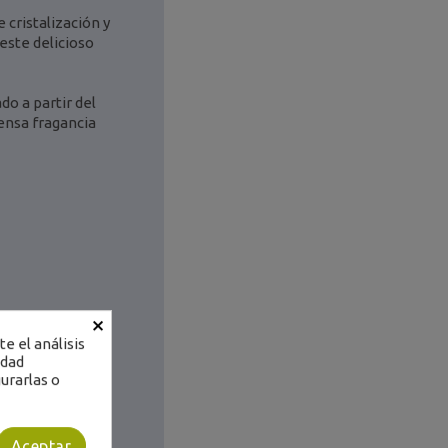
 cristalización y
este delicioso
do a partir del
ensa fragancia
×
e el análisis
idad
urarlas o
Aceptar