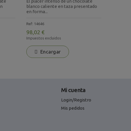
late
El placer intenso de un chocolate
compacta,
en
blanco caliente en taza presentado
corte, re..
en forma...
Ref: 7552
Ref: 14646
90,62 €
98,02 €
Impuestos 
Impuestos excluidos
En
Encargar
Mi cuenta
Login/Registro
Mis pedidos