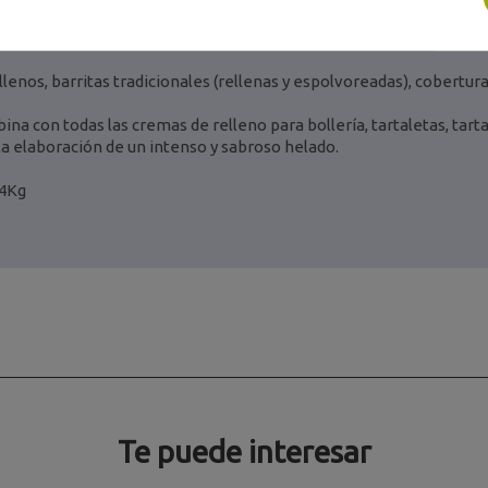
 de uso:
llenos, barritas tradicionales (rellenas y espolvoreadas), cobertura
ina con todas las cremas de relleno para bollería, tartaletas, tarta
 la elaboración de un intenso y sabroso helado.
x4Kg
Te puede interesar