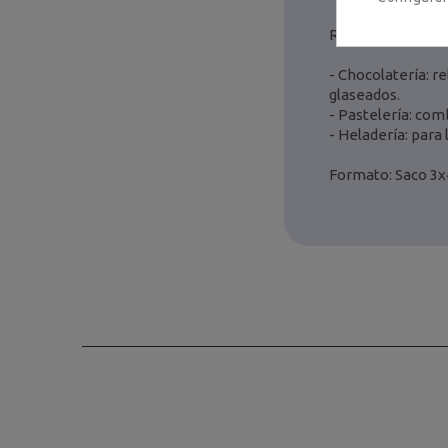
Recomendaciones
- Chocolatería: re
glaseados.
- Pastelería: comb
- Heladería: para
Formato: Saco 3