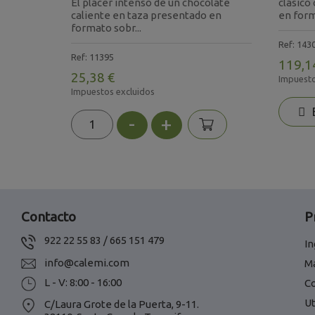
ao,
El placer intenso de un chocolate
clásico
caliente en taza presentado en
en form.
formato sobr...
Ref: 143
Ref: 11395
119,1
25,38 €
Impuesto
Impuestos excluidos
E
-
+
Contacto
P
922 22 55 83 / 665 151 479
In
info@calemi.com
M
L - V: 8:00 - 16:00
C
Ut
C/Laura Grote de la Puerta, 9-11.