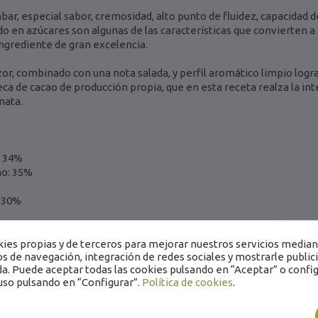
bar, especial sabor, cremosidad, alto punto de fluidez, capacidad de
o en azúcares son algunas de las características que convierten a 
ngrediente de gran excelencia.
or, combinado con una nota salada, y perfil aromático limpio logra
 de cacao de producción propia, que en esta receta realza la int
nata.
: 34%
ao: 35%
: 30%
es propias y de terceros para mejorar nuestros servicios mediant
os de navegación, integración de redes sociales y mostrarle public
a. Puede aceptar todas las cookies pulsando en “Aceptar” o config
uso pulsando en “Configurar”.
Política de cookies
.