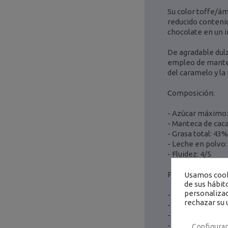
Su color toffe/ám
reducido contenid
chocolate en un i
De agradable dulz
empleo de manteca
del caramelo y la 
Composición:
- Azúcar máximo
- Manteca de cac
- Grasa total: 43%
- Leche en polvo
- Fluidez: 4/5
Perfil de sabor:
Usamos cooki
de sus hábit
personalizad
- Azúcar: 30%
rechazar su 
- Leche: 25%
- Caramelo: 50%
- Vainilla: 15%
Configurar