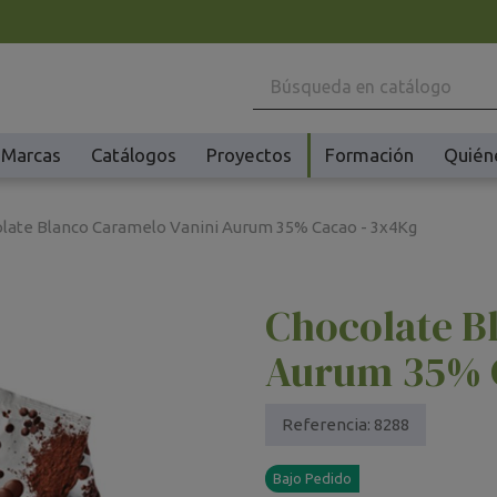
Marcas
Catálogos
Proyectos
Formación
Quién
Maquinaria
Ho
late Blanco Caramelo Vanini Aurum 35% Cacao - 3x4Kg
Batidoras y Amasadoras
Ac
Cafeteras
Ma
Chocolate B
Congeladores y Abatidores
Pl
Creperas y Gofreras
Vi
Aurum 35% 
Accesorios Creperas y Gofreras
Vi
Fermentadores y Cocedores
Ac
Referencia:
8288
Fundidores Chocolate
Ot
Bajo Pedido