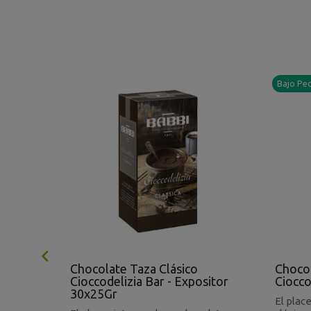
Bajo Pe

a 61%
Chocolate Taza Clásico
Chocol
Cioccodelizia Bar - Expositor
Ciocco
30x25Gr
ro de
El plac