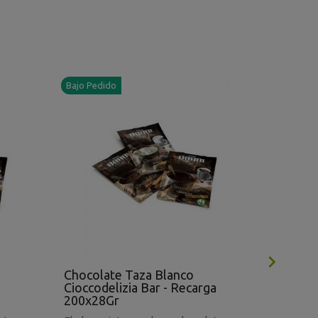
Bajo Pedido
Bajo Pedi

Chocolate Taza Blanco
Crema B
Cioccodelizia Bar - Recarga
200x28Gr
Crema ba