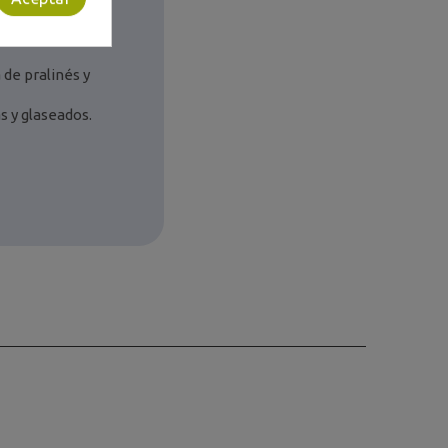
 de pralinés y
s y glaseados.