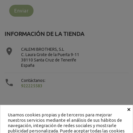
INFORMACIÓN DE LA TIENDA

CALEMI BROTHERS, S.L
C. Laura Grote de la Puerta 9-11
38110 Santa Cruz de Tenerife
España

Contáctanos:
922225583
×
Usamos cookies propias y de terceros para mejorar
nuestros servicios mediante el análisis de sus hábitos de
Contacto
navegación, integración de redes sociales y mostrarle
publicidad personalizada. Puede aceptar todas las cookies