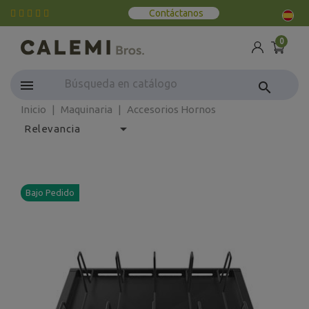
Contáctanos
0
search
Inicio
Maquinaria
Accesorios Hornos

Relevancia
Bajo Pedido