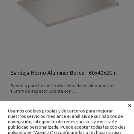
Bandeja Horno Aluminio Borde - 60x40x2Cm
Bandeja para horno confeccionada en aluminio, de
1,5mm de espesor.Cuenta con ...
×
Ref: 53TA60404
Usamos cookies propias y de terceros para mejorar
24,15 €
nuestros servicios mediante el análisis de sus hábitos de
Impuestos excluidos
Filtrar
navegación, integración de redes sociales y mostrarle
publicidad personalizada. Puede aceptar todas las cookies
-
+
pulsando en “Aceptar” o configurarlas o rechazar su uso