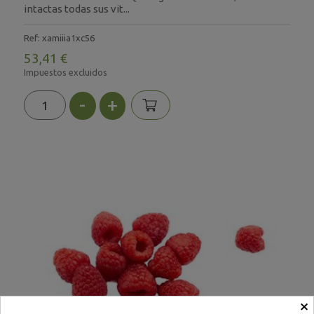
intactas todas sus vit...
Ref: xamiiia1xc56
53,41 €
Impuestos excluidos
-
+
×