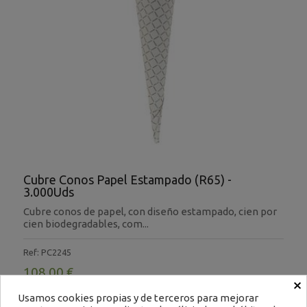
Cubre Conos Papel Estampado (R65) -
3.000Uds
Cubre conos de papel, con diseño estampado, cien por
cien biodegradables, com...
Ref: PC2245
108,00 €
×
Impuestos excluidos
Usamos cookies propias y de terceros para mejorar