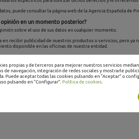
mularios específicos para solicitar dichos derechos y le ofrecemo
datos, puede consultar la página web de la Agencia Española de P
e opinión en un momento posterior?
pinión sobre el uso de sus datos en cualquier momento.
a en recibir publicidad de nuestros productos o servicios, pero ya
iento disponible en las oficinas de nuestra entidad.
esatendidos, ¿dónde puede formular una reclamación?
es propias y de terceros para mejorar nuestros servicios mediant
satendidos por nuestra entidad, puede formular una reclamación 
os de navegación, integración de redes sociales y mostrarle public
a. Puede aceptar todas las cookies pulsando en “Aceptar” o config
uso pulsando en “Configurar”.
Política de cookies
.