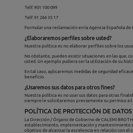
Telf. 901 100 099
Telf. 91 266 35 17
Formular una reclamación en la Agencia Española de P
¿Elaboraremos perfiles sobre usted?
Nuestra política es no elaborar perfiles sobre los usua
No obstante, pueden existir situaciones en las que, c
usted. Un ejemplo pudiera ser la utilización de su his
En tal caso, aplicaremos medidas de seguridad eficac
beneficio.
¿Usaremos sus datos para otros fines?
Nuestra política es no usar sus datos para otras finali
siempre le solicitaremos previamente su permiso a tra
POLÍTICA DE PROTECCIÓN DE DATOS
La Dirección / Órgano de Gobierno de CALEMI BROTHER
establecimiento, implementación y mantenimiento de 
objetivo de alcanzar la excelencia en relación con el