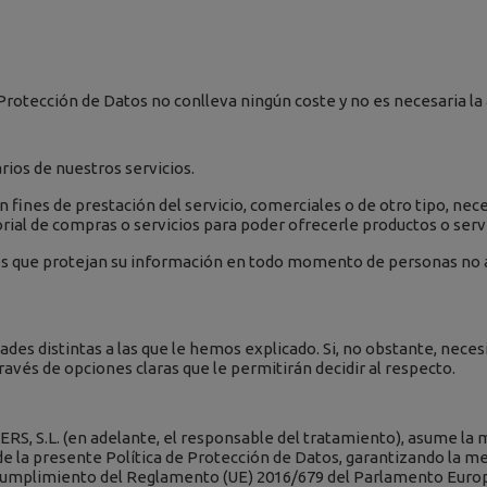
rotección de Datos no conlleva ningún coste y no es necesaria la 
rios de nuestros servicios.
on fines de prestación del servicio, comerciales o de otro tipo, n
torial de compras o servicios para poder ofrecerle productos o ser
es que protejan su información en todo momento de personas no a
dades distintas a las que le hemos explicado. Si, no obstante, nece
vés de opciones claras que le permitirán decidir al respecto.
S, S.L. (en adelante, el responsable del tratamiento), asume la
la presente Política de Protección de Datos, garantizando la me
 cumplimiento del Reglamento (UE) 2016/679 del Parlamento Europeo 