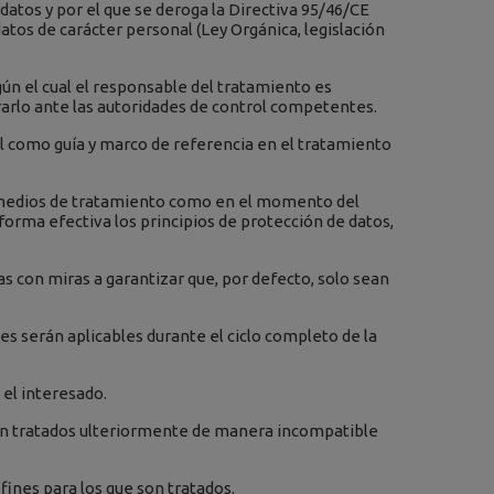
 datos y por el que se deroga la Directiva 95/46/CE
tos de carácter personal (Ley Orgánica, legislación
ún el cual el responsable del tratamiento es
rarlo ante las autoridades de control competentes.
nal como guía y marco de referencia en el tratamiento
s medios de tratamiento como en el momento del
orma efectiva los principios de protección de datos,
s con miras a garantizar que, por defecto, solo sean
es serán aplicables durante el ciclo completo de la
 el interesado.
serán tratados ulteriormente de manera incompatible
fines para los que son tratados.