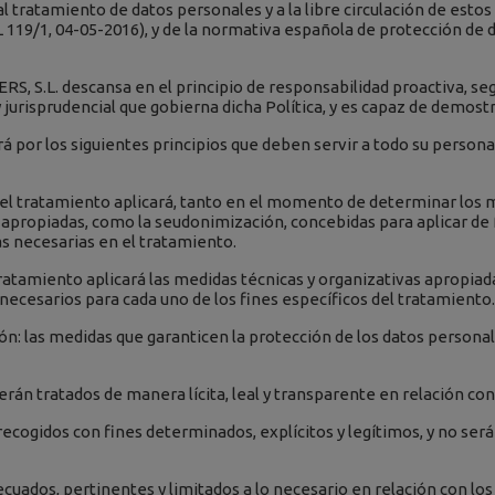
l tratamiento de datos personales y a la libre circulación de estos
19/1, 04-05-2016), y de la normativa española de protección de da
, S.L. descansa en el principio de responsabilidad proactiva, seg
urisprudencial que gobierna dicha Política, y es capaz de demost
irá por los siguientes principios que deben servir a todo su perso
 del tratamiento aplicará, tanto en el momento de determinar lo
apropiadas, como la seudonimización, concebidas para aplicar de f
as necesarias en el tratamiento.
ratamiento aplicará las medidas técnicas y organizativas apropiada
ecesarios para cada uno de los fines específicos del tratamiento.
ión: las medidas que garanticen la protección de los datos personal
serán tratados de manera lícita, leal y transparente en relación con
n recogidos con fines determinados, explícitos y legítimos, y no 
uados, pertinentes y limitados a lo necesario en relación con los 