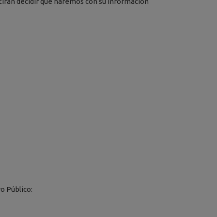
itirán decidir qué haremos con su información
o Público: