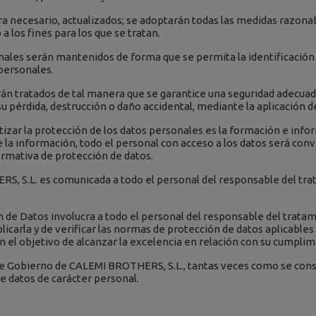
era necesario, actualizados; se adoptarán todas las medidas razona
 los fines para los que se tratan.
onales serán mantenidos de forma que se permita la identificació
 personales.
rán tratados de tal manera que se garantice una seguridad adecuada
 su pérdida, destrucción o daño accidental, mediante la aplicación 
izar la protección de los datos personales es la formación e infor
de la información, todo el personal con acceso a los datos será 
ormativa de protección de datos.
S, S.L. es comunicada a todo el personal del responsable del trat
n de Datos involucra a todo el personal del responsable del trata
rla y de verificar las normas de protección de datos aplicables a 
el objetivo de alcanzar la excelencia en relación con su cumplim
o de Gobierno de CALEMI BROTHERS, S.L., tantas veces como se con
e datos de carácter personal.