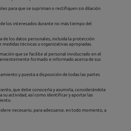
bles para que se supriman o rectifiquen sin dilación
n de los interesados durante no más tiempo del
 de los datos personales, incluida la protección
de medidas técnicas u organizativas apropiadas.
mación que se facilite al personal involucrado en el
convenientemente formado e informado acerca de sus
amiento y puesta a disposición de todas las partes
miento, que debe conocerla y asumirla, considerándola
su actividad, así como identificar y aportar las
iento.
sidere necesario, para adecuarse, en todo momento, a