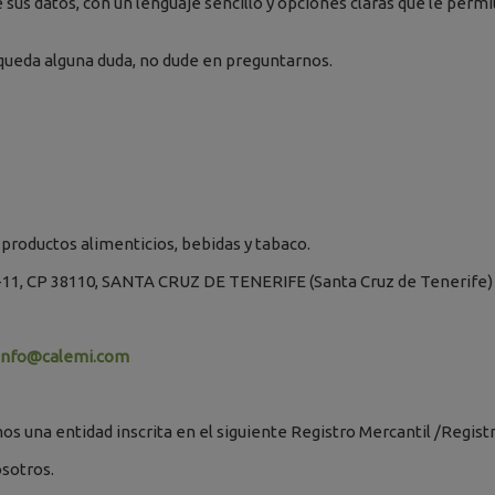
 sus datos, con un lenguaje sencillo y opciones claras que le perm
e queda alguna duda, no dude en preguntarnos.
productos alimenticios, bebidas y tabaco.
, CP 38110, SANTA CRUZ DE TENERIFE (Santa Cruz de Tenerife)
info@calemi.com
s una entidad inscrita en el siguiente Registro Mercantil /Registr
osotros.