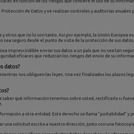
aces en función de los riesgos que conlleve el uso de su informac
 Protección de Datos y se realizan controles y auditorías anuales 
 y otros que no lo son tanto. Así por ejemplo, la Unión Europea es
o sea seguro desde el punto de vista de la protección de sus datos
o, sea imprescindible enviar sus datos a un país que no sea tan se
ridad eficaces que reduzcan los riesgos del envío de su informac
s datos?
ientras nos obliguen las leyes. Una vez finalizados los plazos le
tos?
saber qué información tenemos sobre usted, rectificarla si fuese 
e.
nformación a otra entidad. Este derecho se llama “portabilidad” y 
r una solicitud escrita a nuestra dirección, junto con una fotocopia