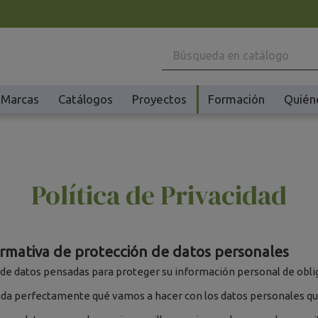
Marcas
Catálogos
Proyectos
Formación
Quién
Maquinaria
Ho
Batidoras y Amasadoras
Ac
Cafeteras
Ma
Política de Privacidad
Congeladores y Abatidores
Pl
Creperas y Gofreras
Vi
Accesorios Creperas y Gofreras
Vi
rmativa de protección de datos personales
Fermentadores y Cocedores
Ac
de datos pensadas para proteger su información personal de obli
Fundidores Chocolate
Ot
nda perfectamente qué vamos a hacer con los datos personales qu