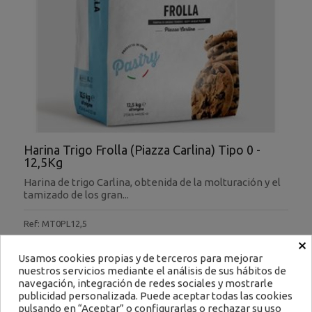
Harina Trigo Frolla (Piazza Carlina) Tipo 0 -
12,5Kg
Harina de trigo Carlina, obtenida de la molturación y el
tamizado de los gran...
Ref: MT0PL12,5
×
15,63 €
Usamos cookies propias y de terceros para mejorar
Impuestos excluidos
nuestros servicios mediante el análisis de sus hábitos de
Filtrar
navegación, integración de redes sociales y mostrarle
Encargar
publicidad personalizada. Puede aceptar todas las cookies
pulsando en “Aceptar” o configurarlas o rechazar su uso