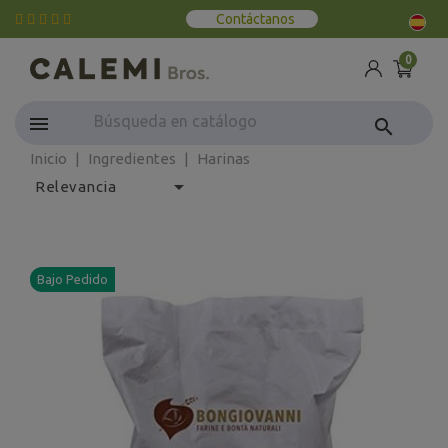
Contáctanos
0
search
Inicio
Ingredientes
Harinas

Relevancia
Bajo Pedido