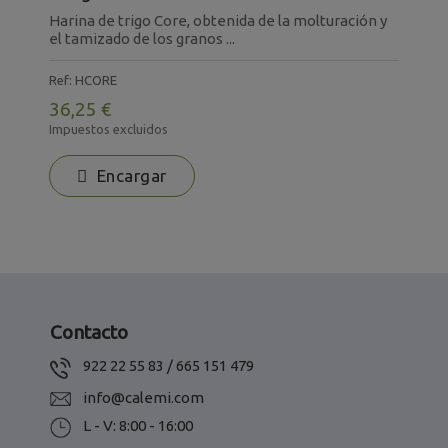
Harina de trigo Core, obtenida de la molturación y
H
el tamizado de los granos ...
m
Ref: HCORE
R
36,25 €
3
Impuestos excluidos
I
Encargar
Contacto
922 22 55 83 / 665 151 479
info@calemi.com
L - V: 8:00 - 16:00