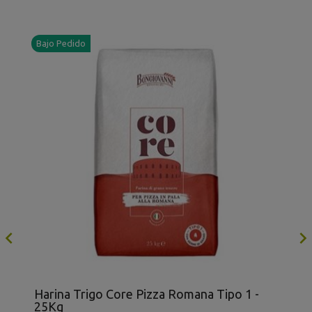
Bajo Pedido

Harina Trigo Core Pizza Romana Tipo 1 -
H
25Kg
2