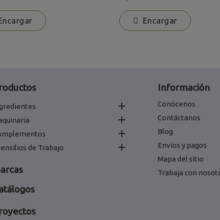
ncargar
Encargar
roductos
Información
Conócenos

gredientes
Contáctanos

aquinaria
Blog

omplementos
Envíos y pagos

ensilios de Trabajo
Mapa del sitio
arcas
Trabaja con nosot
atálogos
royectos