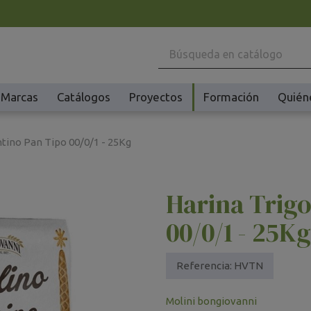
Marcas
Catálogos
Proyectos
Formación
Quién
Maquinaria
Ho
ntino Pan Tipo 00/0/1 - 25Kg
Batidoras y Amasadoras
Ac
Cafeteras
Ma
Harina Trigo
Congeladores y Abatidores
Pl
Creperas y Gofreras
Vi
00/0/1 - 25Kg
Accesorios Creperas y Gofreras
Vi
Fermentadores y Cocedores
Ac
Referencia:
HVTN
Fundidores Chocolate
Ot
Molini bongiovanni