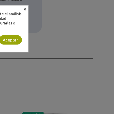
×
e el análisis
idad
urarlas o
Aceptar