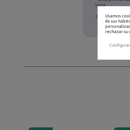
larga
Usamos cooki
Presentación: Sa
de sus hábit
personalizad
rechazar su 
Configurar