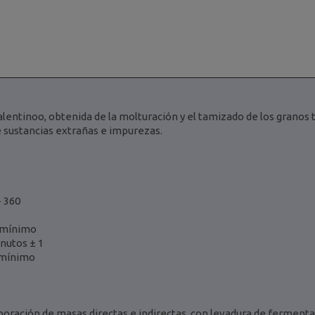
alentinoo, obtenida de la molturación y el tamizado de los granos 
e sustancias extrañas e impurezas.
- 360
 mínimo
inutos ± 1
 mínimo
laboración de masas directas e indirectas, con levadura de ferment