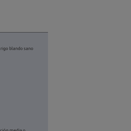
trigo blando sano
ación media o