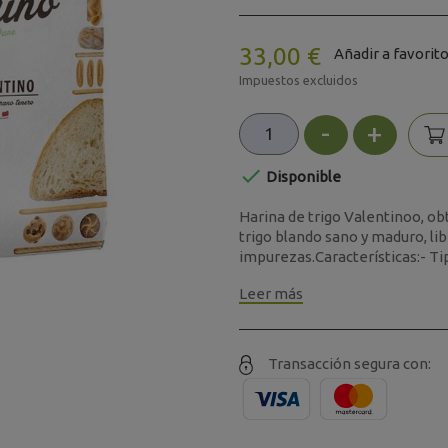
33,00 €
Añadir a favorit
Impuestos excluidos
-
+

Disponible
Harina de trigo Valentinoo, ob
trigo blando sano y maduro, li
impurezas.Características:- Tipo
Leer más
Transacción segura con: