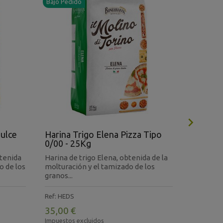
Bajo Pedido
Bajo Pedi

Dulce
Harina Trigo Elena Pizza Tipo
Harina 
0/00 - 25Kg
Tipo 0 
btenida
Harina de trigo Elena, obtenida de la
Harina de
o de los
molturación y el tamizado de los
obtenida 
granos...
tamizado 
Ref: HEDS
Ref: HTRG
35,00 €
33,75 €
Impuestos excluidos
Impuestos 