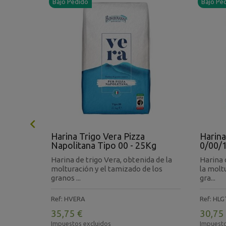
Bajo Pedido
Bajo Pe

 Pasta
Harina Trigo Vera Pizza
Harina
Napolitana Tipo 00 - 25Kg
0/00/1
obtenida
Harina de trigo Vera, obtenida de la
Harina 
ado de
molturación y el tamizado de los
la molt
granos ...
gra...
Ref: HVERA
Ref: HLG
35,75 €
30,75
Impuestos excluidos
Impuesto