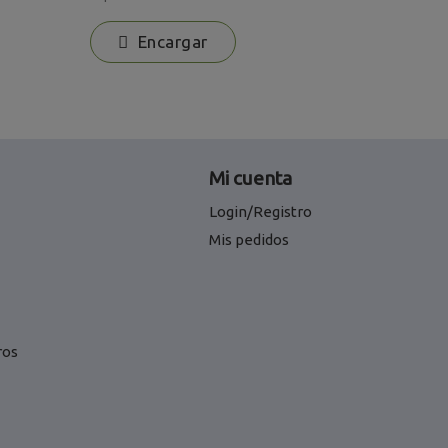
Encargar
En
Mi cuenta
Login/Registro
Mis pedidos
ros