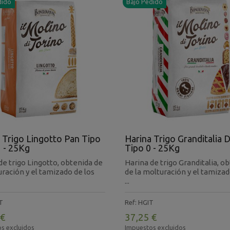
dido
Bajo Pedido
 Trigo Lingotto Pan Tipo
Harina Trigo Granditalia 
 - 25Kg
Tipo 0 - 25Kg
de trigo Lingotto, obtenida de
Harina de trigo Granditalia, o
uración y el tamizado de los
de la molturación y el tamizad
...
T
Ref: HGIT
 €
37,25 €
s excluidos
Impuestos excluidos