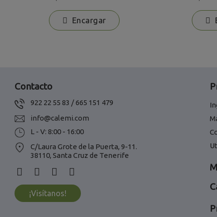
Encargar
E
Contacto
P
922 22 55 83 / 665 151 479
In
info@calemi.com
M
L - V: 8:00 - 16:00
C
Ut
C/Laura Grote de la Puerta, 9-11.
38110, Santa Cruz de Tenerife
M
C
¡Visítanos!
P