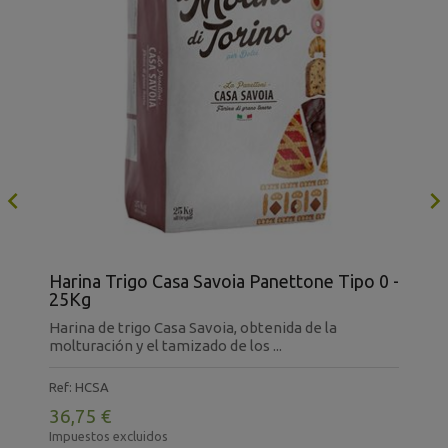

0
Harina Trigo Casa Savoia Panettone Tipo 0 -
H
25Kg
2
Harina de trigo Casa Savoia, obtenida de la
H
molturación y el tamizado de los ...
m
Ref: HCSA
R
36,75 €
3
Impuestos excluidos
I