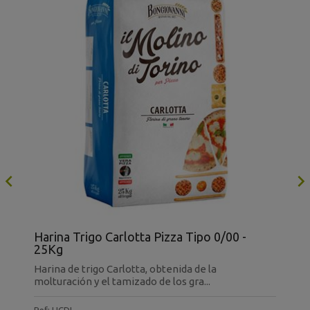

Harina Trigo Carlotta Pizza Tipo 0/00 -
H
Kg
25Kg
T
Harina de trigo Carlotta, obtenida de la
H
molturación y el tamizado de los gra...
y
Ref: HCDI
R