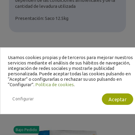
dependen de las condiciones ambientales y de la
cantidad de levadura utilizada
Presentación: Saco 12.5kg
Usamos cookies propias y de terceros para mejorar nuestros
servicios mediante el análisis de sus hábitos de navegación,
integración de redes sociales y mostrarle publicidad
personalizada. Puede aceptar todas las cookies pulsando en
“Aceptar” o configurarlas o rechazar su uso pulsando en
Te puede interesar
“Configurar”.
Política de cookies
.
Configurar
Aceptar
Bajo Pedido