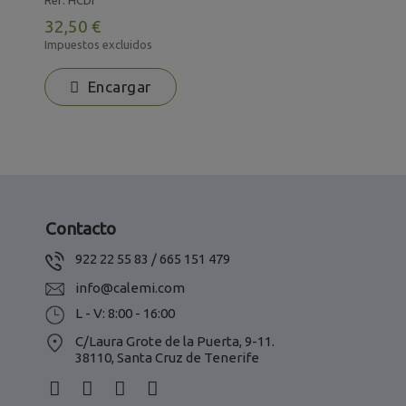
32,50 €
3
Impuestos excluidos
I
Encargar
Contacto
922 22 55 83 / 665 151 479
info@calemi.com
L - V: 8:00 - 16:00
C/Laura Grote de la Puerta, 9-11.
38110, Santa Cruz de Tenerife