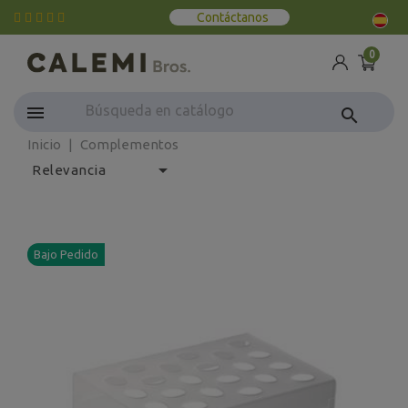
Contáctanos
0
search
Inicio
Complementos

Relevancia
Bajo Pedido