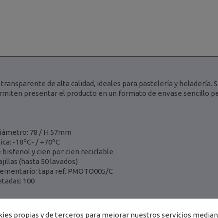
 transparente de alta calidad, ideales para pastelería y heladería.
ermiten presentar el producto en un formato de envase sencillo p
iámetro: 78 / H 57mm
ica: -18ºC- / +70ºC
e bisfenol y cien por cien reciclable
jillas (hasta 50 lavados)
lementario: tapa ref. PMOTO005/C
tadas: 100
es propias y de terceros para mejorar nuestros servicios mediant