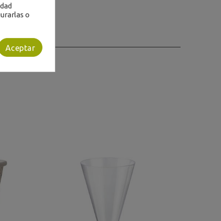
idad
urarlas o
Aceptar
Bajo Pedi