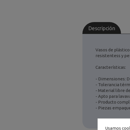
Descripción
Vasos de plástico
resistentess y p
Características:
- Dimensiones: D
- Tolerancia térm
- Material libre d
- Apto para lavava
- Producto comp
- Piezas empaque
Usamos cooki