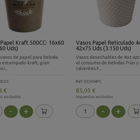
Papel Kraft 500CC- 16x60
Vasos Papel Reticulado 4
60 Uds)
42x75 Uds (3.150 Uds)
 vasos de papel para bebida
Vasos desechables de 4oz apt
on estampado kraft, gran
el consumo de bebidas frías y
ci...
calientes.F...
00CVC
Ref: DCV04PC
8 €
85,05 €
s excluidos
Impuestos excluidos
-
+
-
+