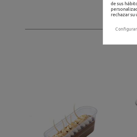
de sus hábit
personalizad
rechazar su 
Configurar