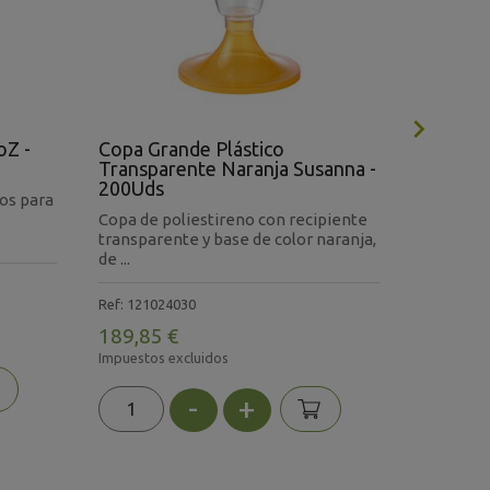

oZ -
Copa Grande Plástico
Vasos P
Transparente Naranja Susanna -
Uds (3.
200Uds
os para
Caja de v
Copa de poliestireno con recipiente
caliente,
transparente y base de color naranja,
resist...
de ...
Ref: V040
Ref: 121024030
152,64
189,85 €
Impuestos 
Impuestos excluidos
En
-
+