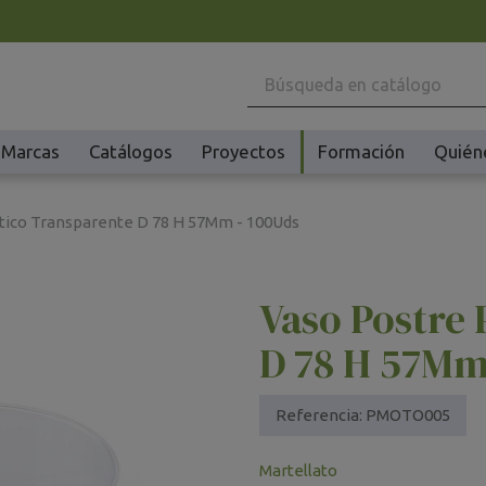
Marcas
Catálogos
Proyectos
Formación
Quién
Maquinaria
Ho
tico Transparente D 78 H 57Mm - 100Uds
Batidoras y Amasadoras
Ac
Cafeteras
Ma
Vaso Postre 
Congeladores y Abatidores
Pl
Creperas y Gofreras
Vi
D 78 H 57Mm
Accesorios Creperas y Gofreras
Vi
Fermentadores y Cocedores
Ac
Referencia:
PMOTO005
Fundidores Chocolate
Ot
Martellato