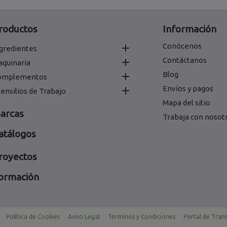
roductos
Información
Conócenos

gredientes
Contáctanos

aquinaria
Blog

omplementos
Envíos y pagos

ensilios de Trabajo
Mapa del sitio
arcas
Trabaja con nosot
atálogos
royectos
ormación
Política de Cookies
Aviso Legal
Términos y Condiciones
Portal de Tran