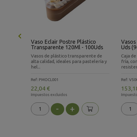

so
Vaso Eclair Postre Plástico
Vasos 
Mm -
Transparente 120Ml - 100Uds
Uds (9
Vasos de plástico transparente de
Caja de
bles One
alta calidad, ideales para pastelería y
fría, c
hel...
resisten
Ref: PMOCL001
Ref: V5
22,04 €
153,1
Impuestos excluidos
Impuesto
-
+