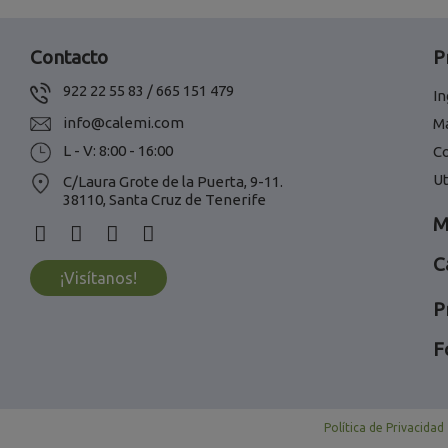
Contacto
P
922 22 55 83 / 665 151 479
In
info@calemi.com
M
L - V: 8:00 - 16:00
C
Ut
C/Laura Grote de la Puerta, 9-11.
38110, Santa Cruz de Tenerife
M
C
¡Visítanos!
P
F
Política de Privacidad