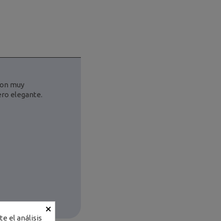
 Son muy
ero elegante.
×
e el análisis