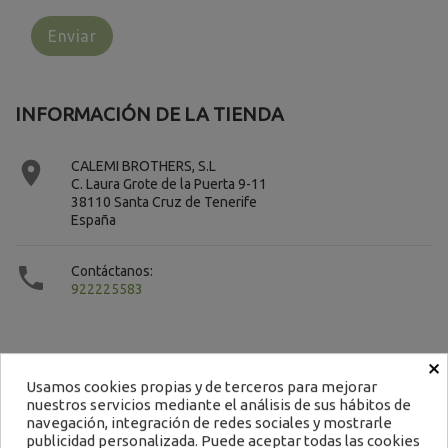
INFORMACIÓN DE LA TIENDA

CALEMI BROTHERS, S.L
C. Laura Grote de la Puerta 9-11
38110 Santa Cruz de Tenerife
España

Contáctanos:
922225583
×
Usamos cookies propias y de terceros para mejorar
nuestros servicios mediante el análisis de sus hábitos de
Contacto
navegación, integración de redes sociales y mostrarle
publicidad personalizada. Puede aceptar todas las cookies