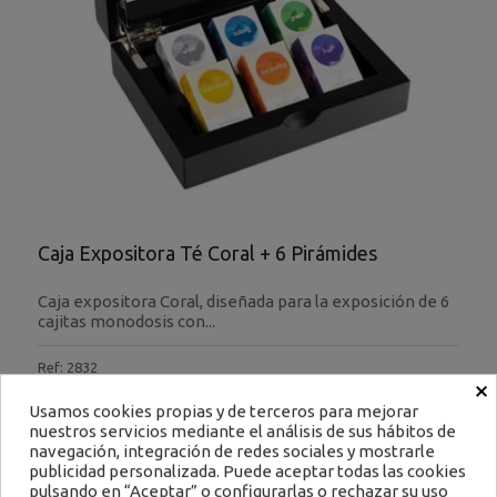
Caja Expositora Té Coral + 6 Pirámides
Caja expositora Coral, diseñada para la exposición de 6
cajitas monodosis con...
Ref: 2832
×
33,79 €
Usamos cookies propias y de terceros para mejorar
Impuestos excluidos
nuestros servicios mediante el análisis de sus hábitos de
Filtrar
navegación, integración de redes sociales y mostrarle
publicidad personalizada. Puede aceptar todas las cookies
Encargar
pulsando en “Aceptar” o configurarlas o rechazar su uso