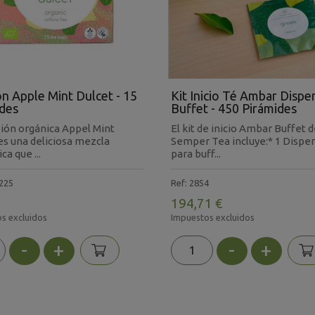
ón Apple Mint Dulcet - 15
Kit Inicio Té Ambar Disp
des
Buffet - 450 Pirámides
sión orgánica Appel Mint
El kit de inicio Ambar Buffet 
es una deliciosa mezcla
Semper Tea incluye:* 1 Dispe
a que ...
para buff...
225
Ref: 2854
194,71 €
s excluidos
Impuestos excluidos
-
+
-
+