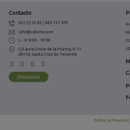
Contacto
P
922 22 55 83 / 665 151 479
In
info@calemi.com
M
L - V: 8:00 - 16:00
C
Ut
C/Laura Grote de la Puerta, 9-11.
38110, Santa Cruz de Tenerife
M
C
¡Visítanos!
P
F
Política de Privacidad