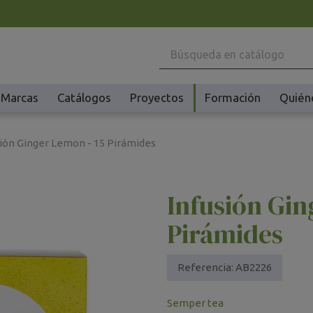
Marcas
Catálogos
Proyectos
Formación
Quién
Maquinaria
Ho
sión Ginger Lemon - 15 Pirámides
Batidoras y Amasadoras
Ac
Cafeteras
Ma
Infusión Gin
Congeladores y Abatidores
Pl
Creperas y Gofreras
Vi
Pirámides
Accesorios Creperas y Gofreras
Vi
Fermentadores y Cocedores
Ac
Referencia:
AB2226
Fundidores Chocolate
Ot
Semper tea