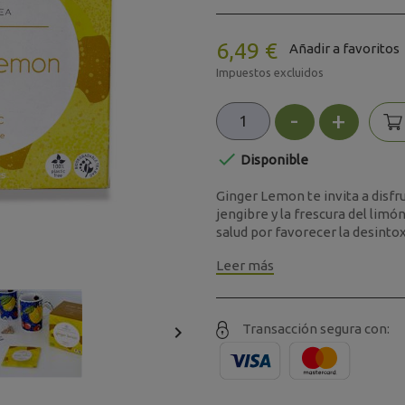
6,49 €
Añadir a favoritos
Impuestos excluidos
-
+

Disponible
Ginger Lemon te invita a disfr
jengibre y la frescura del lim
salud por favorecer la desintox.
Leer más
Transacción segura con:
