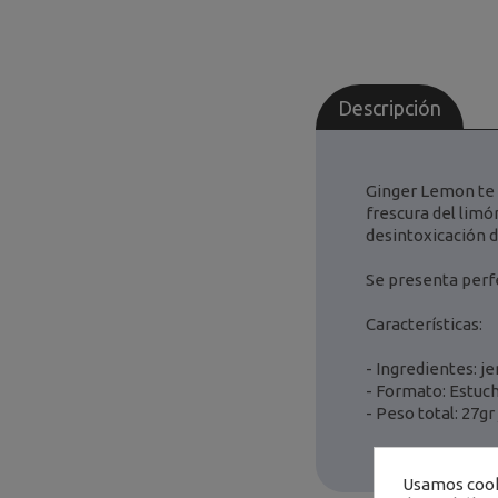
Descripción
Ginger Lemon te i
frescura del limó
desintoxicación de
Se presenta perf
Características:
- Ingredientes: j
- Formato: Estuch
- Peso total: 27gr
Usamos cooki