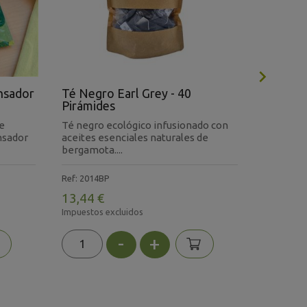

ensador
Té Negro Earl Grey - 40
Caja Ex
Pirámides
Pirámid
de
Té negro ecológico infusionado con
Caja Cora
nsador
aceites esenciales naturales de
exposici
bergamota....
con pirám
Ref: 2014BP
Ref: 2831
13,44 €
66,77 €
Impuestos excluidos
Impuestos 
-
+