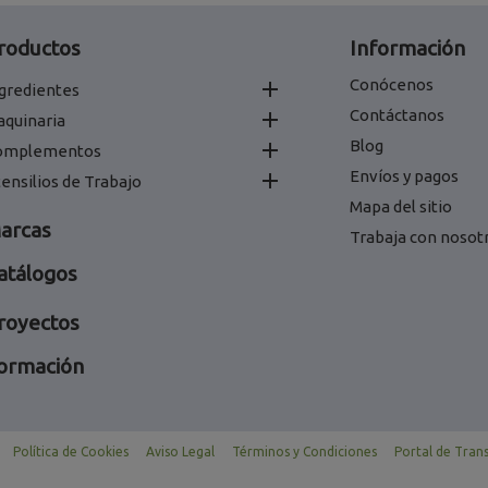
roductos
Información
Conócenos

gredientes
Contáctanos

aquinaria
Blog

omplementos
Envíos y pagos

ensilios de Trabajo
Mapa del sitio
arcas
Trabaja con nosot
atálogos
royectos
ormación
Política de Cookies
Aviso Legal
Términos y Condiciones
Portal de Tran