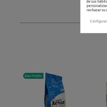
de sus hábit
personalizad
rechazar su 
Configurar
Bajo Pedido