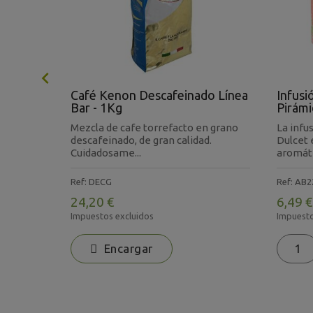

 + 24
Café Kenon Descafeinado Línea
Infusi
Bar - 1Kg
Pirámi
Mezcla de cafe torrefacto en grano
La infu
nodosis
descafeinado, de gran calidad.
Dulcet 
Cuidadosame...
aromátic
Ref: DECG
Ref: AB2
24,20 €
6,49 €
Impuestos excluidos
Impuesto
Encargar