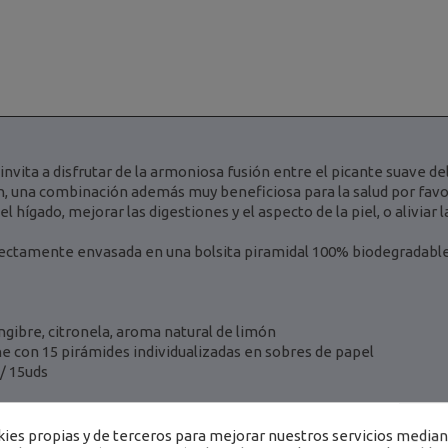
nvita a disfrutar de la armoniosa fusión entre el picante suave del
n, una combinación además muy beneficiosa para la salud por favo
l hígado, mejorar las digestiones y el aspecto de la piel, o aliviar 
ectamente envasada en una bolsita piramidal 100% biodegradable
engibre, citronela, aroma natural de limón
e con 15 pirámides individualizadas en sobres de papel
 / 15uds
es propias y de terceros para mejorar nuestros servicios mediant