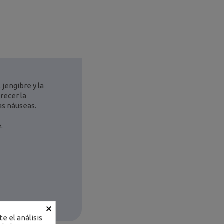
 jengibre y la
recer la
las náuseas.
.
×
e el análisis