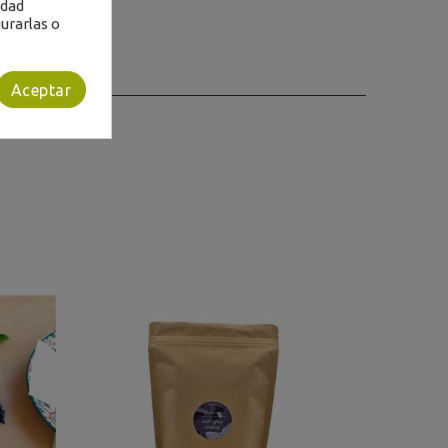
idad
urarlas o
Aceptar