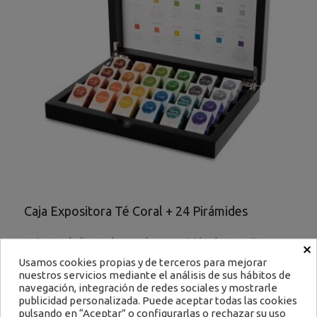
Caja Expositora Té Coral + 24 Pirámides
Caja Coral, diseñada para la exposición de 24 cajitas
×
monodosis con pirámides...
Usamos cookies propias y de terceros para mejorar
nuestros servicios mediante el análisis de sus hábitos de
Ref: 2830
Filtrar
navegación, integración de redes sociales y mostrarle
publicidad personalizada. Puede aceptar todas las cookies
42,52 €
pulsando en “Aceptar” o configurarlas o rechazar su uso