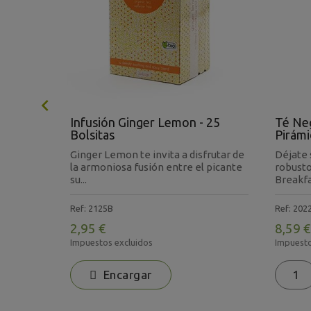

 + 56
Infusión Ginger Lemon - 25
Té Neg
Bolsitas
Pirámi
Ginger Lemon te invita a disfrutar de
Déjate 
nodosis
la armoniosa fusión entre el picante
robusto
su...
Breakfas
Ref: 2125B
Ref: 202
2,95 €
8,59 €
Impuestos excluidos
Impuesto
Encargar