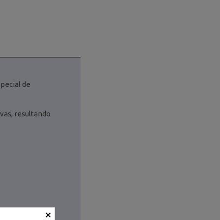
pecial de
vas, resultando
×