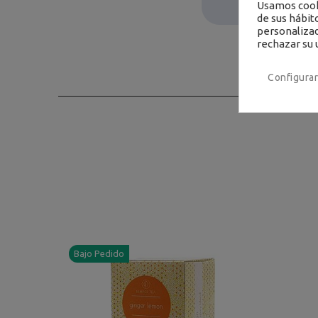
Usamos cooki
de sus hábit
personalizad
rechazar su 
Configurar
Bajo Pedido