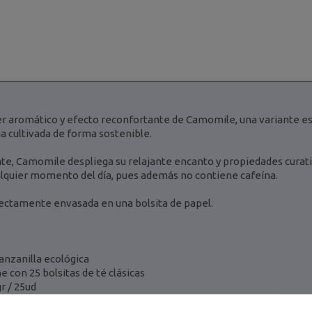
er aromático y efecto reconfortante de Camomile, una variante es
a cultivada de forma sostenible.
nte, Camomile despliega su relajante encanto y propiedades curati
alquier momento del día, pues además no contiene cafeína.
ectamente envasada en una bolsita de papel.
anzanilla ecológica
e con 25 bolsitas de té clásicas
gr / 25ud