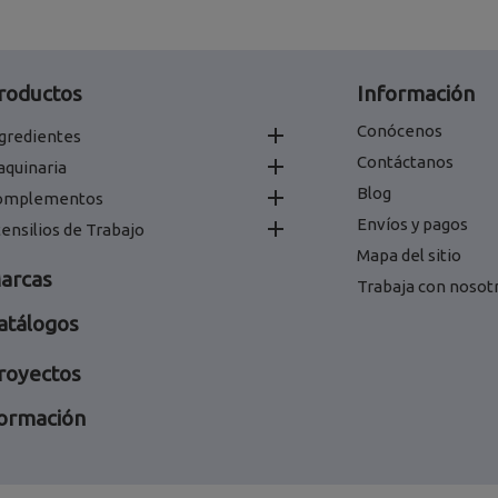
roductos
Información
Conócenos

gredientes
Contáctanos

aquinaria
Blog

omplementos
Envíos y pagos

ensilios de Trabajo
Mapa del sitio
arcas
Trabaja con nosot
atálogos
royectos
ormación