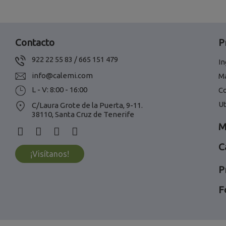
Contacto
P
922 22 55 83 / 665 151 479
In
info@calemi.com
M
L - V: 8:00 - 16:00
C
Ut
C/Laura Grote de la Puerta, 9-11.
38110, Santa Cruz de Tenerife
M
C
¡Visítanos!
P
F