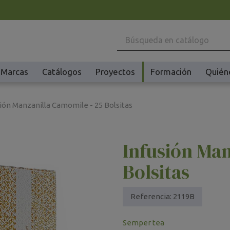
Marcas
Catálogos
Proyectos
Formación
Quién
Maquinaria
Ho
ión Manzanilla Camomile - 25 Bolsitas
Batidoras y Amasadoras
Ac
Cafeteras
Ma
Infusión Man
Congeladores y Abatidores
Pl
Creperas y Gofreras
Vi
Bolsitas
Accesorios Creperas y Gofreras
Vi
Fermentadores y Cocedores
Ac
Referencia:
2119B
Fundidores Chocolate
Ot
Semper tea