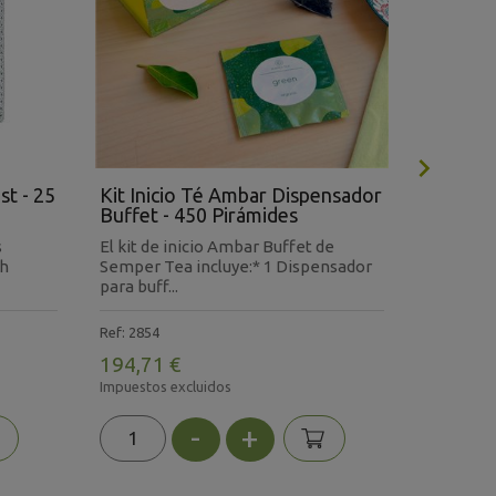

st - 25
Kit Inicio Té Ambar Dispensador
Té Negr
Buffet - 450 Pirámides
Pirámid
s
El kit de inicio Ambar Buffet de
Déjate se
sh
Semper Tea incluye:* 1 Dispensador
robustos 
para buff...
Breakfast
Ref: 2854
Ref: AB22
194,71 €
6,49 €
Impuestos excluidos
Impuestos 
-
+