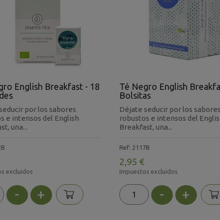
ro English Breakfast - 18
Té Negro English Breakfa
des
Bolsitas
seducir por los sabores
Déjate seducir por los sabore
s e intensos del English
robustos e intensos del Engli
t, una...
Breakfast, una...
2B
Ref: 2117B
2,95 €
s excluidos
Impuestos excluidos
-
+
-
+