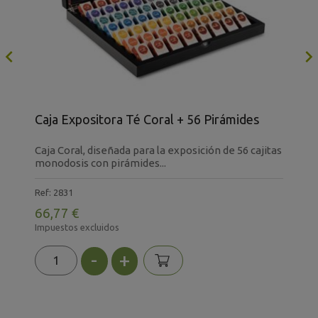

8
Caja Expositora Té Coral + 56 Pirámides
T
:*
Caja Coral, diseñada para la exposición de 56 cajitas
E
monodosis con pirámides...
c
Ref: 2831
R
66,77 €
8
Impuestos excluidos
I
-
+