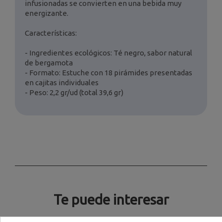
infusionadas se convierten en una bebida muy
energizante.
Características:
- Ingredientes ecológicos: Té negro, sabor natural
de bergamota
- Formato: Estuche con 18 pirámides presentadas
en cajitas individuales
- Peso: 2,2 gr/ud (total 39,6 gr)
Te puede interesar