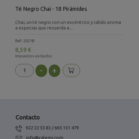
K
Té Negro Chai - 18 Pirámides
4
E
a
Chai, un té negro con un excéntrico y cálido aroma
i
a especias que recuerda a ...
R
Ref: 2021B
1
8,59 €
I
Impuestos excluidos
-
+
Contacto
922 22 55 83 / 665 151 479
info@calemi.com