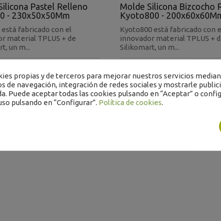
ilicona Pastel Relleno
Molde Silicona Bizcocho 
50 - 230x50x50Mm
Kyoto800 - 200x60x60M
 está fabricado con el
Kyoto800 está fabricado con e
r material TPLUS + de
innovador material TPLUS + 
t, un m...
Silikomart, un m...
2.20.0165
Ref: 53.005.20.0165
es propias y de terceros para mejorar nuestros servicios mediant
€
22,82 €
os de navegación, integración de redes sociales y mostrarle public
 excluidos
Impuestos excluidos
a. Puede aceptar todas las cookies pulsando en “Aceptar” o config
uso pulsando en “Configurar”.
Política de cookies
.
-
+
-
+