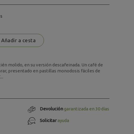
os
Añadir a cesta
cién molido, en su versión descafeinada. Un café de
arar, presentado en pastillas monodosis fáciles de
..
Devolución
garantizada en 30 días
Solicitar
ayuda