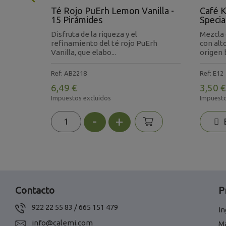
Herbal -
Té Rojo PuErh Lemon Vanilla -
Café K
15 Pirámides
Specia
sión
Disfruta de la riqueza y el
Mezcla 
ientes
refinamiento del té rojo PuErh
con alt
Vanilla, que elabo...
origen b
Ref: AB2218
Ref: E12
6,49 €
3,50 €
Impuestos excluidos
Impuesto
-
+
E
Contacto
P
922 22 55 83 / 665 151 479
In
info@calemi.com
M