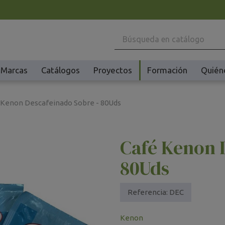
Marcas
Catálogos
Proyectos
Formación
Quién
Maquinaria
Ho
 Kenon Descafeinado Sobre - 80Uds
Batidoras y Amasadoras
Ac
Cafeteras
Ma
Café Kenon 
Congeladores y Abatidores
Pl
Creperas y Gofreras
Vi
80Uds
Accesorios Creperas y Gofreras
Vi
Fermentadores y Cocedores
Ac
Referencia:
DEC
Fundidores Chocolate
Ot
Kenon