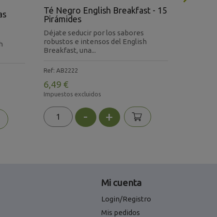
Té Negro English Breakfast - 15
Té Negr
as
Pirámides
Pirámid
Déjate seducir por los sabores
Té negro
robustos e intensos del English
aceites e
h
Breakfast, una...
bergamota
Ref: AB2222
Ref: 2014
6,49 €
13,44 €
Impuestos excluidos
Impuestos 
-
+
Mi cuenta
Login/Registro
Mis pedidos