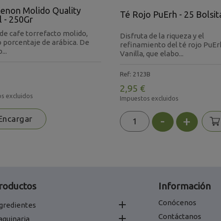
enon Molido Quality
Té Rojo PuErh - 25 Bolsit
l - 250Gr
de cafe torrefacto molido,
Disfruta de la riqueza y el
o porcentaje de arábica. De
refinamiento del té rojo PuEr
...
Vanilla, que elabo...
Ref: 2123B
2,95 €
s excluidos
Impuestos excluidos
-
+
ncargar
roductos
Información
Conócenos

gredientes
Contáctanos

aquinaria