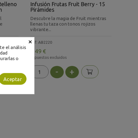
Relleno
Infusión Frutas Fruit Berry - 15
m
Pirámides
l
Descubre la magia de Fruit mientras
de
llenas tu taza con tonos rojizos
vibrante...
×
Ref: AB2220
e el análisis
6,49 €
idad
Impuestos excluidos
urarlas o
-
+
Aceptar