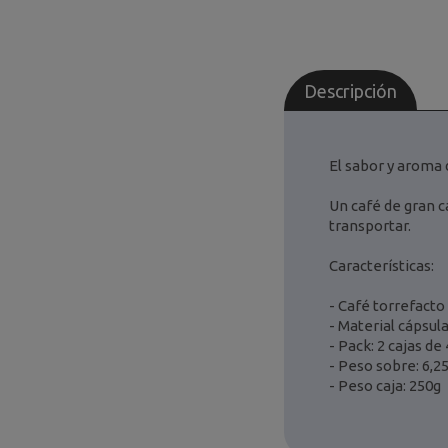
Descripción
El sabor y aroma 
Un café de gran c
transportar.
Características:
- Café torrefacto
- Material cápsul
- Pack: 2 cajas d
- Peso sobre: 6,2
- Peso caja: 250g