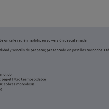
de un cafe recién molido, en su versión descafeinada.
alidad y sencillo de preparar, presentado en pastillas monodosis fá
 molido
a: papel filtro termosoldable
e 40 sobres monodosis
5g