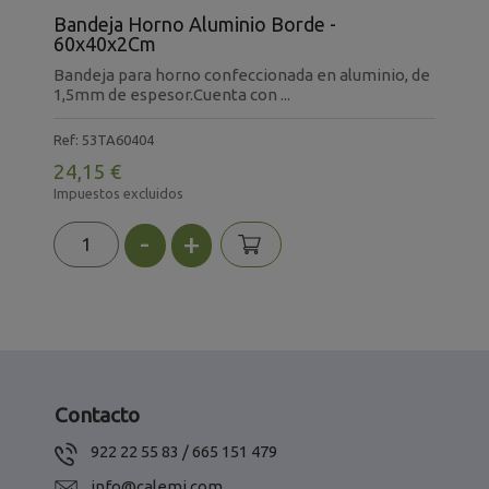
Bandeja Horno Aluminio Borde -
S
60x40x2Cm
B
Bandeja para horno confeccionada en aluminio, de
S
1,5mm de espesor.Cuenta con ...
c
Ref: 53TA60404
R
24,15 €
6
Impuestos excluidos
I
-
+
Contacto
922 22 55 83 / 665 151 479
info@calemi.com