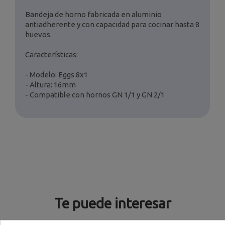
Bandeja de horno fabricada en aluminio
antiadherente y con capacidad para cocinar hasta 8
huevos.
Características:
- Modelo: Eggs 8x1
- Altura: 16mm
- Compatible con hornos GN 1/1 y GN 2/1
Te puede interesar