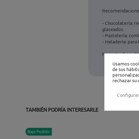
Recomendaciones
- Chocolatería: re
glaseados.
- Pastelería: comb
- Heladería: para
Formato: Saco 4
Usamos cooki
de sus hábit
personalizad
rechazar su 
Configurar
TAMBIÉN PODRÍA INTERESARLE
Bajo Pedido