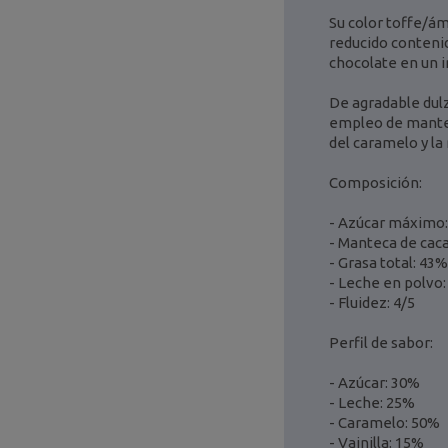
Su color toffe/ám
reducido contenid
chocolate en un i
De agradable dulz
empleo de manteca
del caramelo y la 
Composición:
- Azúcar máximo
- Manteca de cac
- Grasa total: 43%
- Leche en polvo
- Fluidez: 4/5
Perfil de sabor:
- Azúcar: 30%
- Leche: 25%
- Caramelo: 50%
- Vainilla: 15%