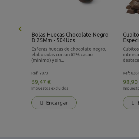

Bolas Huecas Chocolate Negro
Cubito
3.5Kg
D 25Mm - 504Uds
Especi
Esferas huecas de chocolate negro,
Cubitos
de
elaboradas con un 62% cacao
intensa
(mínimo) y sin...
destacan
Ref: 7873
Ref: 826
69,47 €
98,90
Impuestos excluidos
Impuesto
Encargar
E