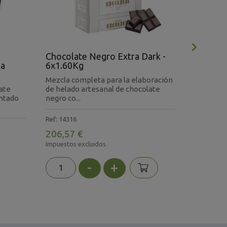

Chocolate Negro Extra Dark -
Chocol
ga
6x1.60Kg
67% Cac
Mezcla completa para la elaboración
Cobertur
late
de helado artesanal de chocolate
67% de ca
entado
negro co...
cuerpo al 
Ref: 14316
Ref: 8307
206,57 €
208,10
Impuestos excluidos
Impuestos 
-
+
En