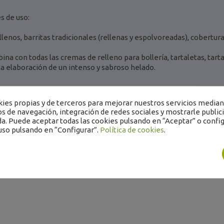
 de uso:
llenos, barritas tradicionales (rellenas y espolvoreadas), cobertura
ina con todas las cremas de relleno para bollería, tartaletas, tarta
 la elaboración de un intenso y sabroso helado.
Kg
es propias y de terceros para mejorar nuestros servicios mediant
os de navegación, integración de redes sociales y mostrarle public
a. Puede aceptar todas las cookies pulsando en “Aceptar” o config
uso pulsando en “Configurar”.
Política de cookies
.