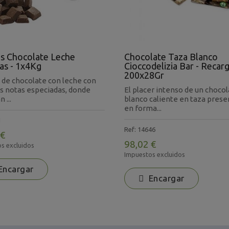
s Chocolate Leche
Chocolate Taza Blanco
as - 1x4Kg
Cioccodelizia Bar - Recar
200x28Gr
 de chocolate con leche con
s notas especiadas, donde
El placer intenso de un choco
 ...
blanco caliente en taza pres
en forma...
1
Ref: 14646
 €
98,02 €
s excluidos
Impuestos excluidos
ncargar
Encargar