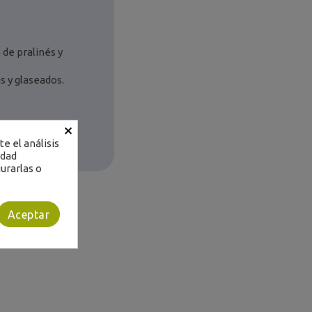
 de pralinés y
s y glaseados.
×
e el análisis
idad
urarlas o
Aceptar