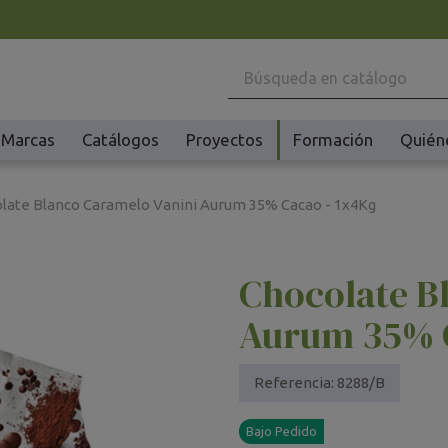
Marcas
Catálogos
Proyectos
Formación
Quién
Maquinaria
Ho
late Blanco Caramelo Vanini Aurum 35% Cacao - 1x4Kg
Batidoras y Amasadoras
Ac
Cafeteras
Ma
Chocolate B
Congeladores y Abatidores
Pl
Creperas y Gofreras
Vi
Aurum 35% C
Accesorios Creperas y Gofreras
Vi
Fermentadores y Cocedores
Ac
Referencia:
8288/B
Fundidores Chocolate
Ot
Bajo Pedido