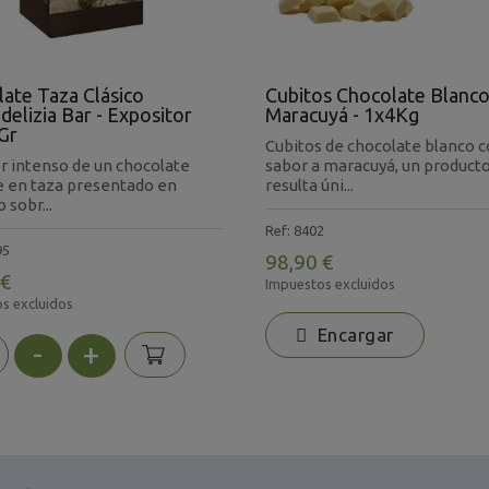
ate Taza Clásico
Cubitos Chocolate Blanc
delizia Bar - Expositor
Maracuyá - 1x4Kg
Gr
Cubitos de chocolate blanco 
er intenso de un chocolate
sabor a maracuyá, un product
e en taza presentado en
resulta úni...
 sobr...
Ref: 8402
95
98,90 €
 €
Impuestos excluidos
s excluidos
Encargar
-
+