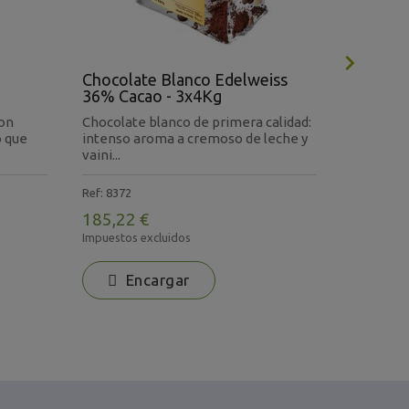

o
Chocolate Blanco Edelweiss
Cacao P
36% Cacao - 3x4Kg
con
Chocolate blanco de primera calidad:
Cacao en
o que
intenso aroma a cremoso de leche y
fuerteme
vaini...
10/12% d
Ref: 8372
Ref: 4839
185,22 €
171,70
Impuestos excluidos
Impuestos 
Encargar