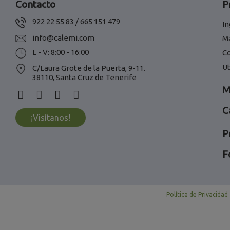
Contacto
P
922 22 55 83 / 665 151 479
In
info@calemi.com
M
L - V: 8:00 - 16:00
C
Ut
C/Laura Grote de la Puerta, 9-11.
38110, Santa Cruz de Tenerife
M
C
¡Visítanos!
P
F
Política de Privacidad