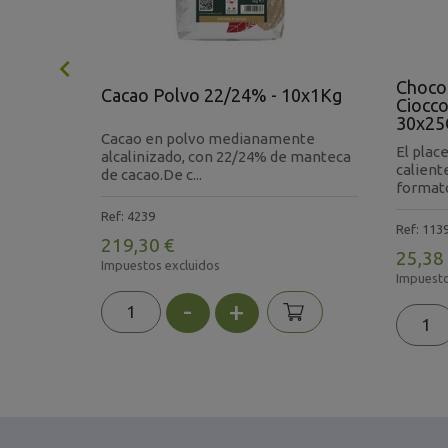

co
Chocol
Cacao Polvo 22/24% - 10x1Kg
Ciocco
30x25
 con
Cacao en polvo medianamente
cto que
El plac
alcalinizado, con 22/24% de manteca
calient
de cacao.De c...
formato
Ref: 4239
Ref: 113
219,30 €
25,38
Impuestos excluidos
Impuesto
-
+