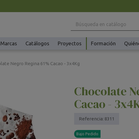
Marcas
Catálogos
Proyectos
Formación
Quién
Maquinaria
Ho
late Negro Regina 61% Cacao - 3x4Kg
Batidoras y Amasadoras
Ac
Cafeteras
Ma
Chocolate N
Congeladores y Abatidores
Pl
Creperas y Gofreras
Vi
Cacao - 3x4
Accesorios Creperas y Gofreras
Vi
Fermentadores y Cocedores
Ac
Referencia:
8311
Fundidores Chocolate
Ot
Bajo Pedido