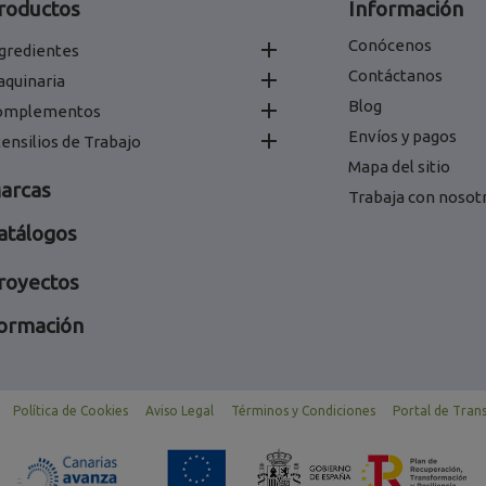
roductos
Información
Conócenos

gredientes
Contáctanos

aquinaria
Blog

omplementos
Envíos y pagos

ensilios de Trabajo
Mapa del sitio
arcas
Trabaja con nosot
atálogos
royectos
ormación
Política de Cookies
Aviso Legal
Términos y Condiciones
Portal de Tran