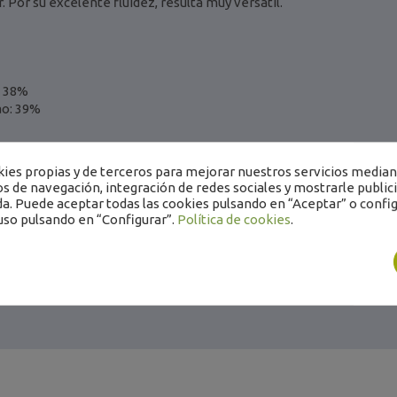
. Por su excelente fluidez, resulta muy versátil.
: 38%
ao: 39%
s:
es propias y de terceros para mejorar nuestros servicios mediant
ugerido para chocolates, incluso moldeados, que buscan resaltar el r
os de navegación, integración de redes sociales y mostrarle public
 de invierno, nueces y toda la tradición italiana).
a. Puede aceptar todas las cookies pulsando en “Aceptar” o config
elente para nuevas versiones de pasteles tradicionales:(llamas, viol
uso pulsando en “Configurar”.
Política de cookies
.
ados batidos, etc.)
res fríos semifríos; también apto para variaciones de helado sabor 
4kg