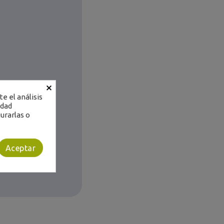
×
e el análisis
elleno (de licor
idad
urarlas o
ín, troncos,
a leche natural.
Aceptar