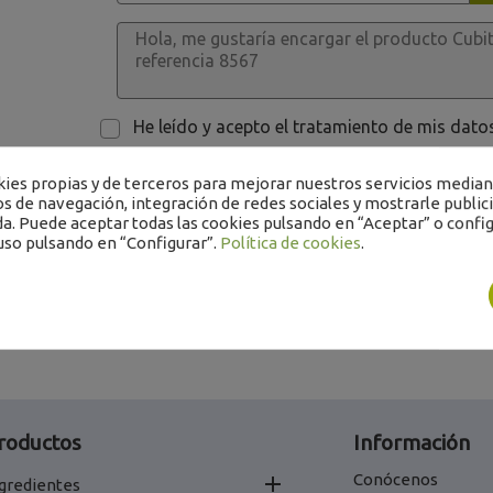
He leído y acepto el tratamiento de mis dat
es propias y de terceros para mejorar nuestros servicios mediant
os de navegación, integración de redes sociales y mostrarle public
a. Puede aceptar todas las cookies pulsando en “Aceptar” o config
uso pulsando en “Configurar”.
Política de cookies
.
roductos
Información
Conócenos

gredientes