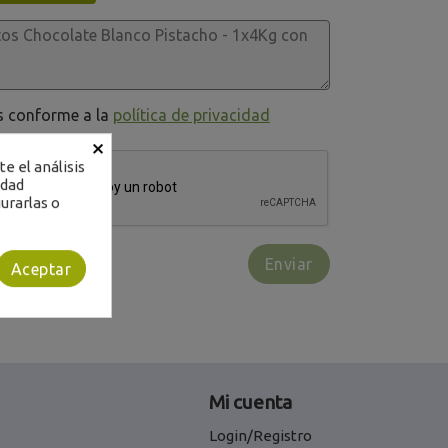
os conforme a la
política de privacidad
×
e el análisis
idad
urarlas o
Aceptar
Mi cuenta
Login/Registro