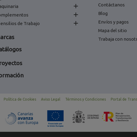
Contáctanos

aquinaria
Blog

omplementos
Envíos y pagos

ensilios de Trabajo
Mapa del sitio
arcas
Trabaja con nosot
atálogos
royectos
ormación
Política de Cookies
Aviso Legal
Términos y Condiciones
Portal de Tran