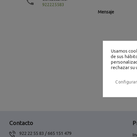

922225583
Mensaje
Usamos cooki
de sus hábit
personalizad
rechazar su 
Configurar
Contacto
P
922 22 55 83 / 665 151 479
In