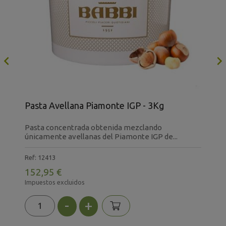

Pasta Avellana Piamonte IGP - 3Kg
V
Pasta concentrada obtenida mezclando
P
únicamente avellanas del Piamonte IGP de...
u
Ref: 12413
R
152,95 €
7
Impuestos excluidos
I
-
+