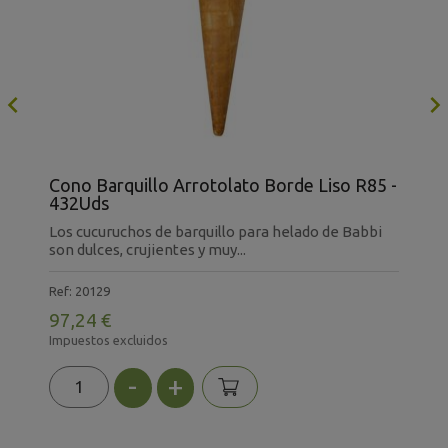

 -
Cono Barquillo Arrotolato Borde Liso R85 -
T
432Uds
Los cucuruchos de barquillo para helado de Babbi
T
son dulces, crujientes y muy...
C
Ref: 20129
R
97,24 €
3
Impuestos excluidos
I
-
+