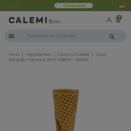
Contáctanos
0
search
Inicio
Ingredientes
Conos y Chaldas
Cono
Barquillo Vienna D 90 H 160Mm - 160Uds