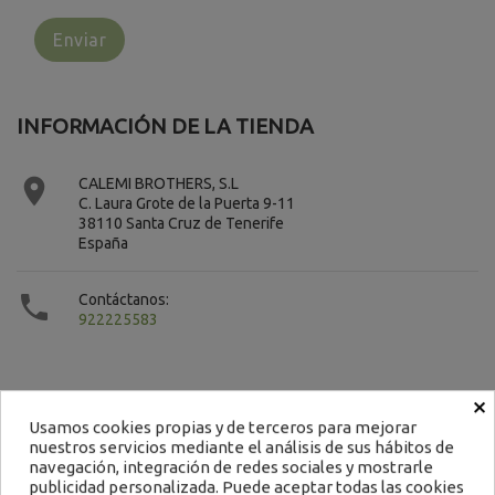
INFORMACIÓN DE LA TIENDA

CALEMI BROTHERS, S.L
C. Laura Grote de la Puerta 9-11
38110 Santa Cruz de Tenerife
España

Contáctanos:
922225583
×
Usamos cookies propias y de terceros para mejorar
nuestros servicios mediante el análisis de sus hábitos de
Contacto
navegación, integración de redes sociales y mostrarle
publicidad personalizada. Puede aceptar todas las cookies