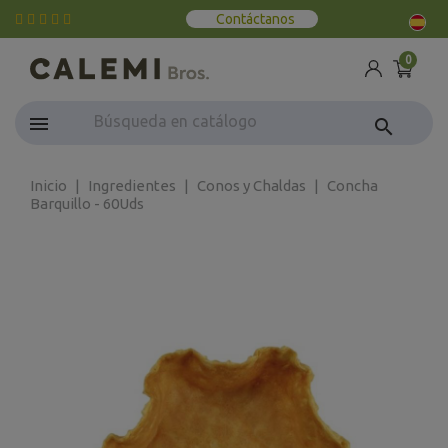
Contáctanos
0
search
Inicio
Ingredientes
Conos y Chaldas
Concha
Barquillo - 60Uds