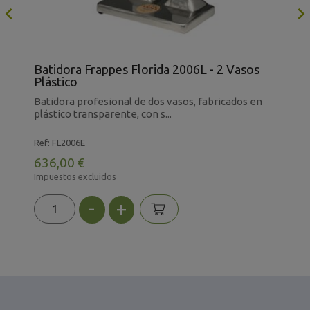

Batidora Frappes Florida 2006L - 2 Vasos
E
Plástico
1
Batidora profesional de dos vasos, fabricados en
E
plástico transparente, con s...
i
Ref: FL2006E
R
636,00 €
6
Impuestos excluidos
I
-
+