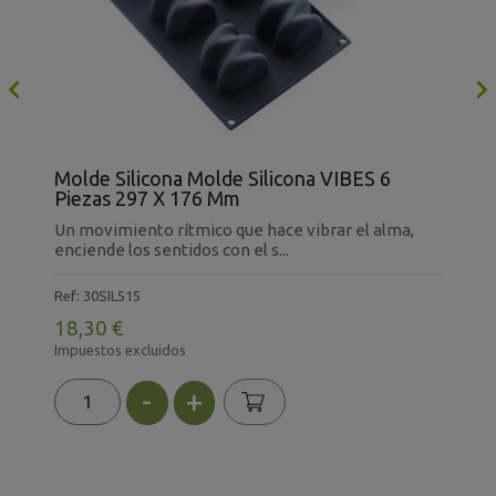

Molde Silicona Molde Silicona VIBES 6
M
Piezas 297 X 176 Mm
Un movimiento rítmico que hace vibrar el alma,
F
enciende los sentidos con el s...
s
Ref: 30SIL515
R
18,30 €
1
Impuestos excluidos
I
-
+