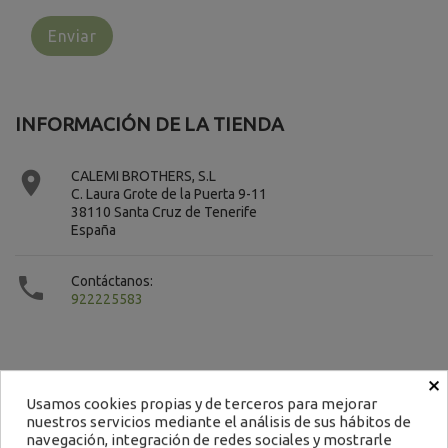
INFORMACIÓN DE LA TIENDA

CALEMI BROTHERS, S.L
C. Laura Grote de la Puerta 9-11
38110 Santa Cruz de Tenerife
España

Contáctanos:
922225583
×
Usamos cookies propias y de terceros para mejorar
nuestros servicios mediante el análisis de sus hábitos de
Contacto
navegación, integración de redes sociales y mostrarle