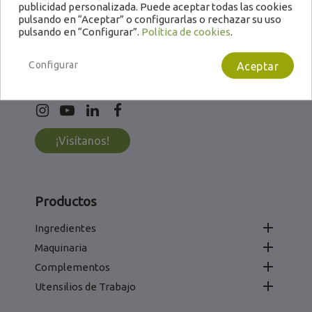
publicidad personalizada. Puede aceptar todas las cookies
922 22 55 83 / 665 151 479
pulsando en “Aceptar” o configurarlas o rechazar su uso
pulsando en “Configurar”.
Política de cookies
.
info@calemi.com
L - V: 8:00 - 16:00
Configurar
Aceptar
C/Laura Grote de la Puerta, 9-11.
38110, Santa Cruz de Tenerife
¡Visítanos!
Productos

Ingredientes

Maquinaria

Complementos

Utensilios de Trabajo