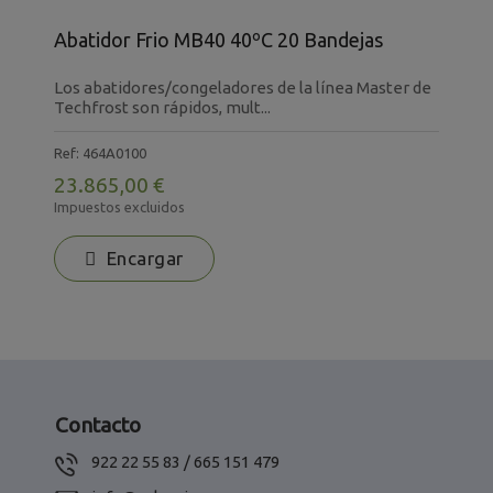
Abatidor Frio MB40 40ºC 20 Bandejas
B
Los abatidores/congeladores de la línea Master de
L
Techfrost son rápidos, mult...
c
Ref: 464A0100
R
23.865,00 €
8
Impuestos excluidos
I
Encargar
Contacto
922 22 55 83 / 665 151 479