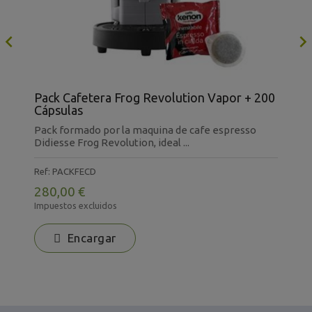

Pack Cafetera Frog Revolution Vapor + 200
P
Cápsulas
C
Pack formado por la maquina de cafe espresso
P
 y
Didiesse Frog Revolution, ideal ...
D
Ref: PACKFECD
R
280,00 €
2
Impuestos excluidos
I
Encargar