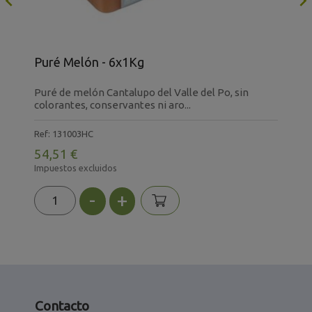

Puré Melón - 6x1Kg
Z
i
Puré de melón Cantalupo del Valle del Po, sin
1
colorantes, conservantes ni aro...
c
Ref: 131003HC
R
54,51 €
5
Impuestos excluidos
I
-
+
Contacto