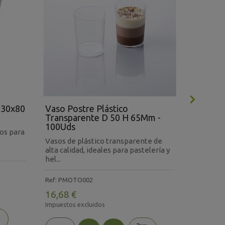

 30x80
Vaso Postre Plástico
Vasos P
Transparente D 50 H 65Mm -
Uds (1.
100Uds
os para
Pack de 
Vasos de plástico transparente de
fría, con
alta calidad, ideales para pastelería y
resistenci
hel...
Ref: V420
Ref: PMOTO002
195,96
16,68 €
Impuestos 
Impuestos excluidos