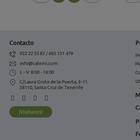
Contacto
P
922 22 55 83 / 665 151 479
In
info@calemi.com
M
L - V: 8:00 - 16:00
C
Ut
C/Laura Grote de la Puerta, 9-11.
38110, Santa Cruz de Tenerife
M
C
¡Visítanos!
P
F