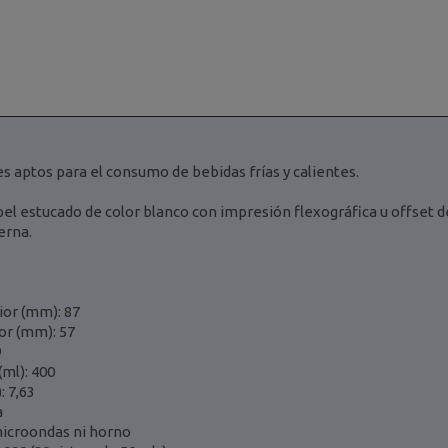
 aptos para el consumo de bebidas frías y calientes.
el estucado de color blanco con impresión flexográfica u offset de
erna.
ior (mm): 87
or (mm): 57
9
(ml): 400
: 7,63
a
microondas ni horno