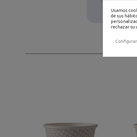
- Unidades/caja: 1
Usamos cooki
de sus hábit
personalizad
rechazar su 
Configurar