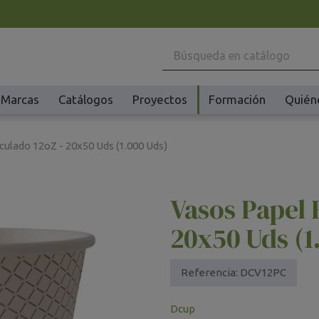
Marcas
Catálogos
Proyectos
Formación
Quién
Maquinaria
Ho
culado 12oZ - 20x50 Uds (1.000 Uds)
Batidoras y Amasadoras
Ac
Cafeteras
Ma
Vasos Papel 
Congeladores y Abatidores
Pl
Creperas y Gofreras
Vi
20x50 Uds (1
Accesorios Creperas y Gofreras
Vi
Fermentadores y Cocedores
Ac
Referencia:
DCV12PC
Fundidores Chocolate
Ot
Dcup