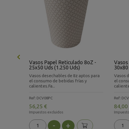

 30x100
Vasos Papel Reticulado 8oZ -
Vasos 
25x50 Uds (1.250 Uds)
30x80 
 bebida
Vasos desechables de 8z aptos para
Vasos d
t, gran
el consumo de bebidas frías y
el cons
calientes.Fa...
caliente
Ref: DCV08PC
Ref: DC
56,25 €
84,00
Impuestos excluidos
Impuesto
-
+