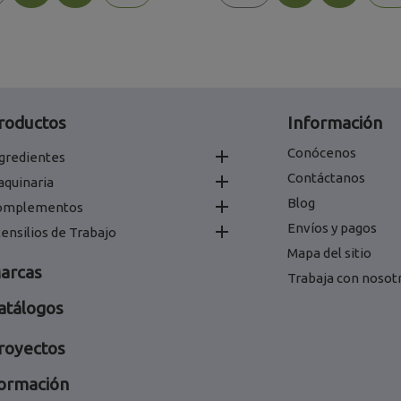
roductos
Información
Conócenos

gredientes
Contáctanos

aquinaria
Blog

omplementos
Envíos y pagos

ensilios de Trabajo
Mapa del sitio
arcas
Trabaja con nosot
atálogos
royectos
ormación