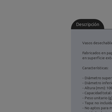
Descripción
Vasos desechables
Fabricados en pap
en superficie ext
Características:
- Diámetro super
- Diámetro inferi
- Altura (mm): 10
- Capacidad total 
- Peso unitario (g)
- Tapa: no incluid
- No aptos para 