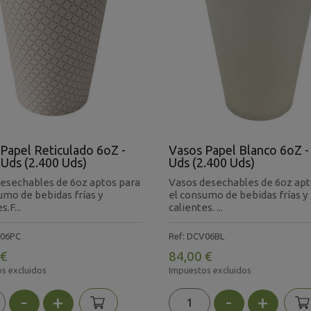
Papel Reticulado 6oZ -
Vasos Papel Blanco 6oZ -
Uds (2.400 Uds)
Uds (2.400 Uds)
esechables de 6oz aptos para
Vasos desechables de 6oz apt
umo de bebidas frías y
el consumo de bebidas frías y
s.F...
calientes. ...
V06PC
Ref: DCV06BL
 €
84,00 €
s excluidos
Impuestos excluidos
-
+
-
+