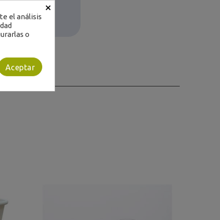
×
e el análisis
idad
urarlas o
Aceptar