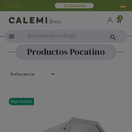
Contáctanos
0
search
Productos Pocatino

Relevancia
Bajo Pedido