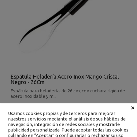
Espátula Heladería Acero Inox Mango Cristal
Negro - 26Cm
Espátula para heladería, de 26 cm, con cuchara rígida de
acero inoxidable y m...
×
Ref: P-74N
Usamos cookies propias y de terceros para mejorar
8,00 €
nuestros servicios mediante el análisis de sus hábitos de
Filtrar
navegación, integración de redes sociales y mostrarle
Impuestos excluidos
publicidad personalizada. Puede aceptar todas las cookies
pulsando en “Aceptar” o configurarlas o rechazar su uso