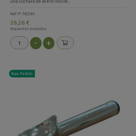
una cuchara de acero inoxid...
Ref: P-70/24V
26,26 €
Impuestos excluidos
-
+
Bajo Pedido