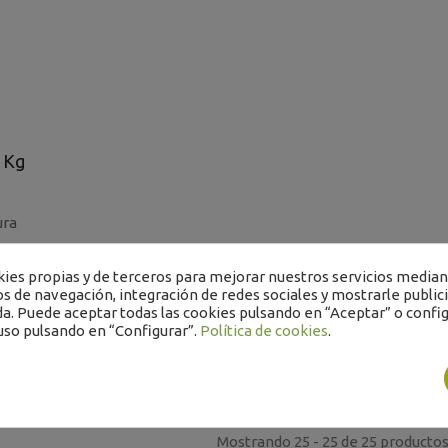
x1Kg
ura
es propias y de terceros para mejorar nuestros servicios mediant
os de navegación, integración de redes sociales y mostrarle public
a. Puede aceptar todas las cookies pulsando en “Aceptar” o config
uso pulsando en “Configurar”.
Política de cookies
.
Mostrando 25 - 25 de 25 producto