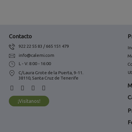
Contacto
P
922 22 55 83 / 665 151 479
In
info@calemi.com
M
L - V: 8:00 - 16:00
C
Ut
C/Laura Grote de la Puerta, 9-11.
38110, Santa Cruz de Tenerife
M
C
¡Visítanos!
P
F