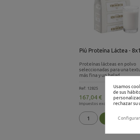
Piú Proteína Láctea - 8
Proteínas lácteas en polvo
seleccionadas para una text
más fina y un helad...
Usamos cooki
Ref: 12825
de sus hábit
167,04 €
personalizad
rechazar su 
Impuestos excluidos
-
+
Configurar