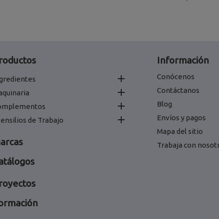
roductos
Información
Conócenos

gredientes
Contáctanos

aquinaria
Blog

omplementos
Envíos y pagos

ensilios de Trabajo
Mapa del sitio
arcas
Trabaja con nosot
atálogos
royectos
ormación