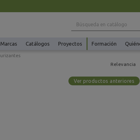
Marcas
Catálogos
Proyectos
Formación
Quién
turizantes
Maquinaria
Ho
Relevancia
Batidoras y Amasadoras
Ac
Cafeteras
Ma
Ver productos anteriores
Congeladores y Abatidores
Pl
Creperas y Gofreras
Vi
Accesorios Creperas y Gofreras
Vi
Fermentadores y Cocedores
Ac
Fundidores Chocolate
Ot