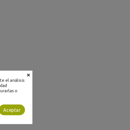
×
e el análisis
idad
urarlas o
Aceptar
s