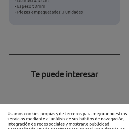
- Diámetro: 32cm
- Espesor: 3mm
- Piezas empaquetadas: 3 unidades
Te puede interesar
Usamos cookies propias y de terceros para mejorar nuestros
B
servicios mediante el análisis de sus hábitos de navegación,
integración de redes sociales y mostrarle publicidad