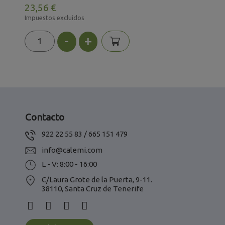
23,56 €
1
Impuestos excluidos
I
-
+
Contacto
922 22 55 83 / 665 151 479
info@calemi.com
L - V: 8:00 - 16:00
C/Laura Grote de la Puerta, 9-11.
38110, Santa Cruz de Tenerife