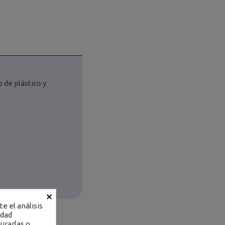
 de plástico y
×
e el análisis
idad
urarlas o