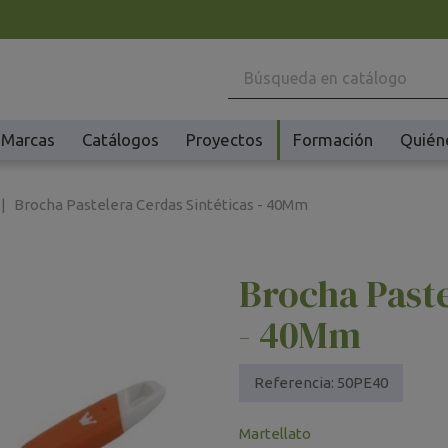
Marcas
Catálogos
Proyectos
Formación
Quién
Maquinaria
Ho
Brocha Pastelera Cerdas Sintéticas - 40Mm
Batidoras y Amasadoras
Ac
Cafeteras
Ma
Brocha Paste
Congeladores y Abatidores
Pl
Creperas y Gofreras
Vi
- 40Mm
Accesorios Creperas y Gofreras
Vi
Fermentadores y Cocedores
Ac
Referencia:
50PE40
Fundidores Chocolate
Ot
Martellato