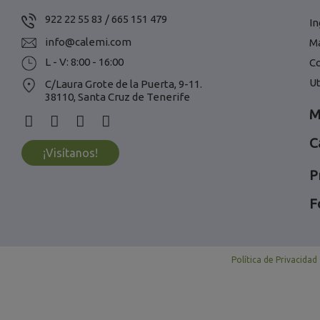
922 22 55 83 / 665 151 479
In
info@calemi.com
M
L - V: 8:00 - 16:00
C
Ut
C/Laura Grote de la Puerta, 9-11.
38110, Santa Cruz de Tenerife
M
C
¡Visítanos!
P
F
Política de Privacidad