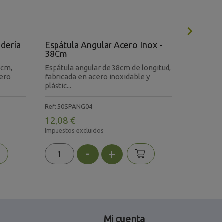

adería
Espátula Angular Acero Inox -
Rascado
38Cm
- 225x
 cm,
Espátula angular de 38cm de longitud,
Raspador
cero
fabricada en acero inoxidable y
producido
plástic...
neces...
Ref: 50SPANG04
Ref: 50RA
12,08 €
25,88 €
Impuestos excluidos
Impuestos 
-
+
Mi cuenta