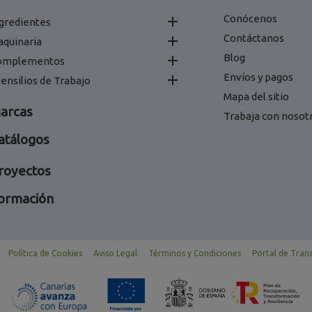
Conócenos

gredientes
Contáctanos

aquinaria
Blog

omplementos
Envíos y pagos

ensilios de Trabajo
Mapa del sitio
arcas
Trabaja con nosot
atálogos
royectos
ormación
Política de Cookies
Aviso Legal
Términos y Condiciones
Portal de Tran