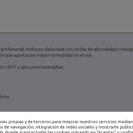
profesional multiuso elaborada con cerdas de alta calidad y mango
n que aporta una mayor comodidad en el uso.
a 120ºC y apta para lavavajillas.
40cms
es propias y de terceros para mejorar nuestros servicios mediant
os de navegación, integración de redes sociales y mostrarle public
a. Puede aceptar todas las cookies pulsando en “Aceptar” o config