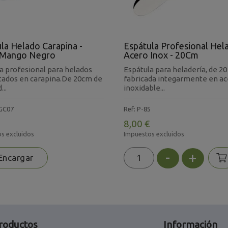
la Helado Carapina -
Espátula Profesional Hel
Mango Negro
Acero Inox - 20Cm
a profesional para helados
Espátula para heladería, de 20
tados en carapina.De 20cm de
fabricada integarmente en a
...
inoxidable...
SGC07
Ref: P-85
8,00 €
s excluidos
Impuestos excluidos
-
+
ncargar
roductos
Información