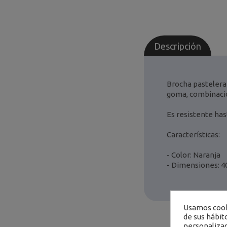
Descripción
Brocha pastelera 
goma, combinació
Es resistente hast
Características:
- Color: Naranja
- Dimensiones: 
Usamos cooki
de sus hábit
personalizad