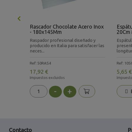

tas
Rascador Chocolate Acero Inox
Espátu
- 180x145Mm
20Cm 
so de
Raspador profesional diseñado y
Espátul
oportar
producido en Italia para satisfacer las
presen
neces...
longitud
Ref: 50RAS4
Ref: 10
17,92 €
5,65 €
Impuestos excluidos
Impuesto
-
+
E
Contacto
P