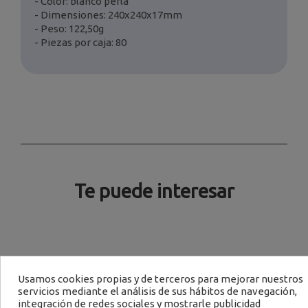
- Color: blanco perla
- Dimensiones: 240x240x17mm
- Peso: 122,50g
- Piezas por caja: 80
Te puede interesar
Usamos cookies propias y de terceros para mejorar nuestros
servicios mediante el análisis de sus hábitos de navegación,
Bajo Pedido
integración de redes sociales y mostrarle publicidad