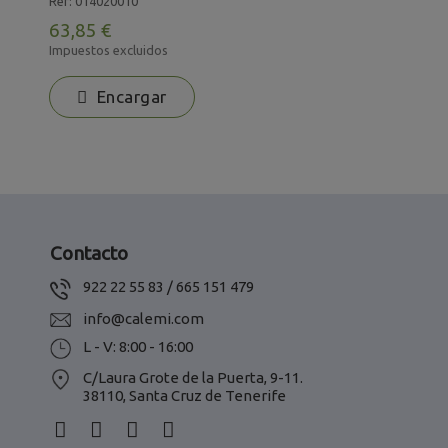
Ref: 014020010
R
63,85 €
2
Impuestos excluidos
I
Encargar
Contacto
922 22 55 83 / 665 151 479
info@calemi.com
L - V: 8:00 - 16:00
C/Laura Grote de la Puerta, 9-11.
38110, Santa Cruz de Tenerife