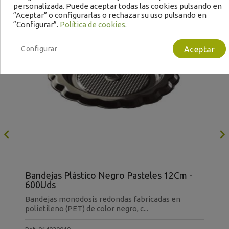
personalizada. Puede aceptar todas las cookies pulsando en
“Aceptar” o configurarlas o rechazar su uso pulsando en
“Configurar”.
Política de cookies
.
Configurar
Aceptar

Bandejas Plástico Negro Pasteles 12Cm -
m
T
600Uds
Bandejas monodosis redondas fabricadas en
sy
T
polietileno (PET) de color negro, c...
2