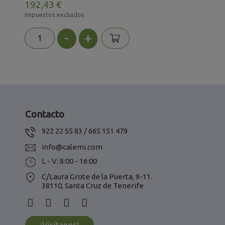
192,43 €
6
Impuestos excluidos
I
-
+
Contacto
922 22 55 83 / 665 151 479
info@calemi.com
L - V: 8:00 - 16:00
C/Laura Grote de la Puerta, 9-11.
38110, Santa Cruz de Tenerife
¡Visítanos!