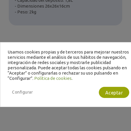
- Capacidad del deposito: 1,8L
- Dimensiones 26x26x16cm
- Peso: 2kg
Usamos cookies propias y de terceros para mejorar nuestros
servicios mediante el análisis de sus hábitos de navegación,
integración de redes sociales y mostrarle publicidad
personalizada. Puede aceptar todas las cookies pulsando en
Te puede interesar
“Aceptar” o configurarlas o rechazar su uso pulsando en
“Configurar”.
Política de cookies
.
Configurar
Aceptar
B