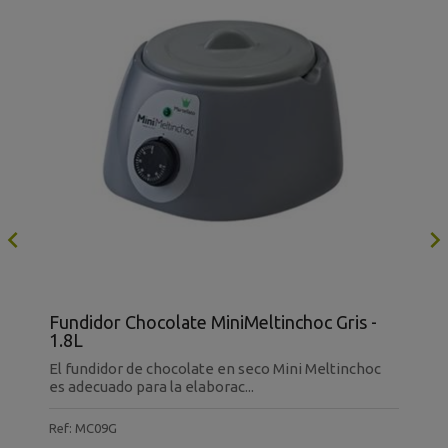

Fundidor Chocolate MiniMeltinchoc Gris -
F
1.8L
6
El fundidor de chocolate en seco Mini Meltinchoc
E
es adecuado para la elaborac...
f
Ref: MC09G
R