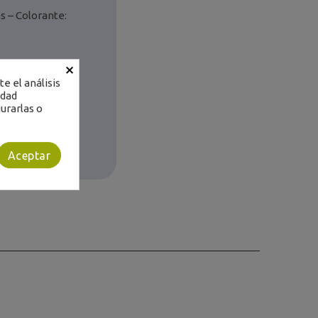
s – Colorante:
×
e el análisis
idad
urarlas o
Aceptar