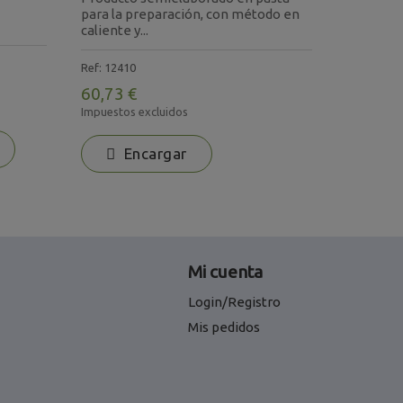
para la p
para la preparación, con método en
artesanal 
caliente y...
Ref: 12801
Ref: 12410
44,52 €
60,73 €
Impuestos 
Impuestos excluidos
Encargar
Mi cuenta
Login/Registro
Mis pedidos