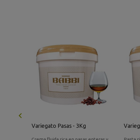

s Ron -
Variegato Pasas - 3Kg
Varieg
 pasta
Crema fluida rica en pasas enteras y
Pasta r