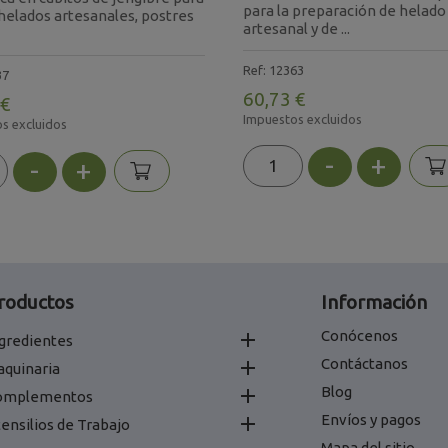
para la preparación de helado
helados artesanales, postres
artesanal y de ...
Ref: 12363
37
60,73 €
 €
Impuestos excluidos
s excluidos
-
+
-
+
roductos
Información
Conócenos

gredientes
Contáctanos

aquinaria
Blog

omplementos
Envíos y pagos

ensilios de Trabajo
Mapa del sitio