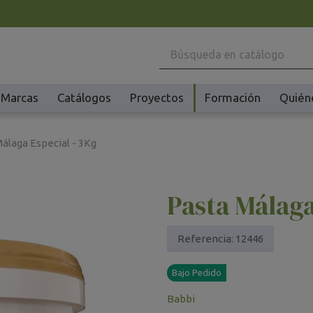
Marcas
Catálogos
Proyectos
Formación
Quién
Maquinaria
Ho
álaga Especial - 3Kg
Batidoras y Amasadoras
Ac
Cafeteras
Ma
Pasta Málaga
Congeladores y Abatidores
Pl
Creperas y Gofreras
Vi
Accesorios Creperas y Gofreras
Vi
Referencia:
12446
Fermentadores y Cocedores
Ac
Bajo Pedido
Fundidores Chocolate
Ot
Babbi