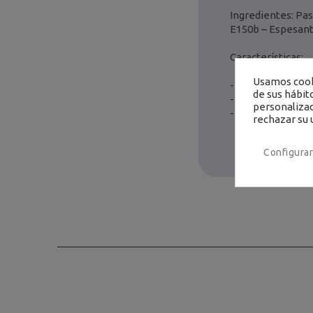
Ingredientes: Pas
E150b – Espesant
Características:
Usamos cooki
- Sin gluten
de sus hábit
- Dosis gr/lt: 50
personalizad
- Formato: bote 
rechazar su 
Configurar