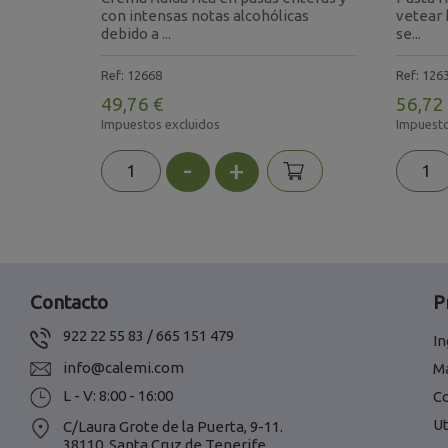
do
con intensas notas alcohólicas
vetear 
debido a ...
se...
Ref: 12668
Ref: 126
49,76 €
56,72
Impuestos excluidos
Impuesto
-
+
Contacto
P
922 22 55 83 / 665 151 479
In
info@calemi.com
M
L - V: 8:00 - 16:00
C
Ut
C/Laura Grote de la Puerta, 9-11.
38110, Santa Cruz de Tenerife