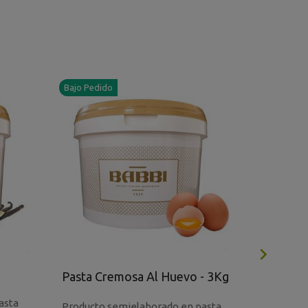
Bajo Pedido

Pasta W
Pasta Cremosa Al Huevo - 3Kg
Vainilla
asta
Producto
Producto semielaborado en pasta