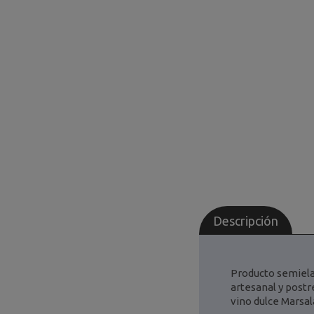
Descripción
Producto semielab
artesanal y postr
vino dulce Marsala