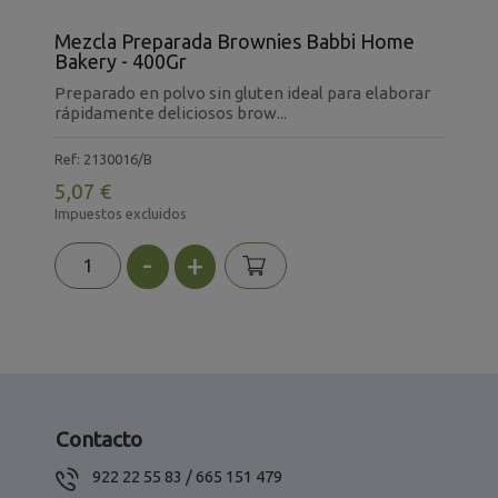
Mezcla Preparada Brownies Babbi Home
M
Bakery - 400Gr
B
Preparado en polvo sin gluten ideal para elaborar
P
a
rápidamente deliciosos brow...
e
Ref: 2130016/B
R
5,07 €
4
Impuestos excluidos
I
-
+
Contacto
922 22 55 83 / 665 151 479