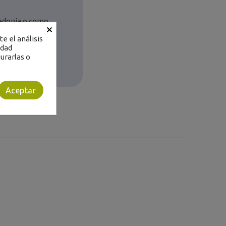
cedonia o como
×
e el análisis
idad
urarlas o
Aceptar