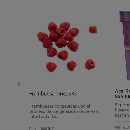

ropa -
Açai S
Frambuesa - 4x2.5Kg
8x500
ginarios
Experim
Frambuesas congeladas.Con el
bayas d
proceso de congelación conservan
açaí en f
intactas todas ...
Ref: 250
Ref: 110001HC