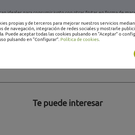
ltan ideales para consumir junto con otras frutas en forma de ma
 elaboración de batidos, mermeladas, pasteles o postres helados.
es propias y de terceros para mejorar nuestros servicios mediant
os de navegación, integración de redes sociales y mostrarle public
a 10kg (4bolsas de 2,5kg) (producto congelado)
a. Puede aceptar todas las cookies pulsando en “Aceptar” o config
uso pulsando en “Configurar”.
Política de cookies
.
Te puede interesar