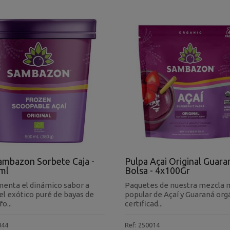
ambazon Sorbete Caja -
Pulpa Açai Original Guara
ml
Bolsa - 4x100Gr
enta el dinámico sabor a
Paquetes de nuestra mezcla 
el exótico puré de bayas de
popular de Açaí y Guaraná org
o...
certificad...
044
Ref: 250014