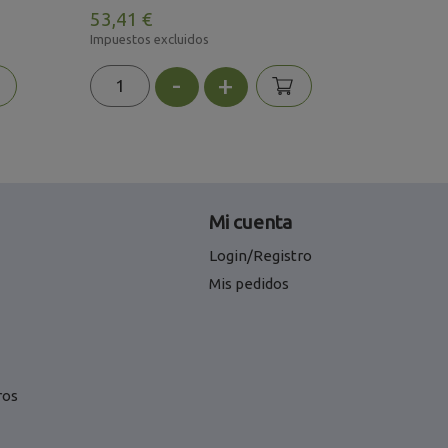
53,41 €
6,50 €
Impuestos excluidos
Impuestos 
-
+
Mi cuenta
Login/Registro
Mis pedidos
ros