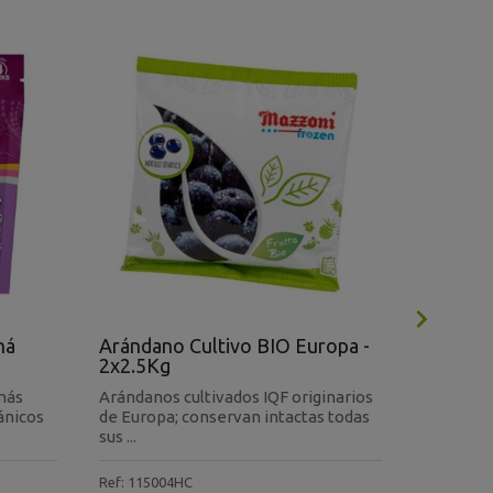

ná
Arándano Cultivo BIO Europa -
Pulpa A
2x2.5Kg
Bolsa -
más
Arándanos cultivados IQF originarios
Sobres in
ánicos
de Europa; conservan intactas todas
sin azúca
sus ...
az...
Ref: 115004HC
Ref: 25001