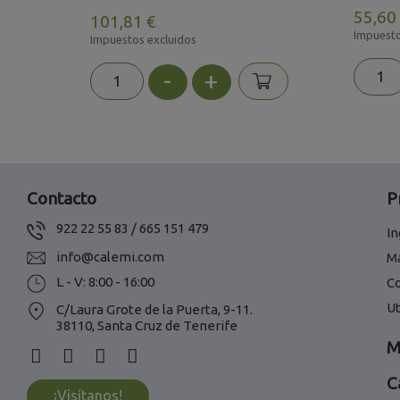
55,60
101,81 €
Impuesto
Impuestos excluidos
-
+
Contacto
P
922 22 55 83 / 665 151 479
In
info@calemi.com
M
L - V: 8:00 - 16:00
C
Ut
C/Laura Grote de la Puerta, 9-11.
38110, Santa Cruz de Tenerife
M
C
¡Visítanos!