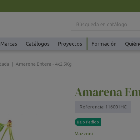
Marcas
Catálogos
Proyectos
Formación
Quién
Maquinaria
Ho
rtada
Amarena Entera - 4x2.5Kg
Batidoras y Amasadoras
Ac
Cafeteras
Ma
Amarena Ent
Congeladores y Abatidores
Pl
Creperas y Gofreras
Vi
Accesorios Creperas y Gofreras
Vi
Referencia:
116001HC
Fermentadores y Cocedores
Ac
Bajo Pedido
Fundidores Chocolate
Ot
Mazzoni