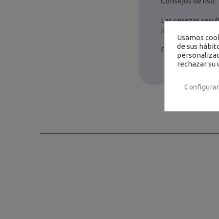
Consejos de uso:
Las cerezas resu
ingrediente en la
Usamos cooki
de sus hábit
Presentación: Caj
personalizad
rechazar su 
Configurar