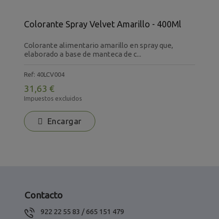
C
Colorante Spray Velvet Amarillo - 400Ml
4
C
Colorante alimentario amarillo en spray que,
q
elaborado a base de manteca de c...
R
Ref: 40LCV004
2
31,63 €
I
Impuestos excluidos
Encargar
Contacto
922 22 55 83 / 665 151 479