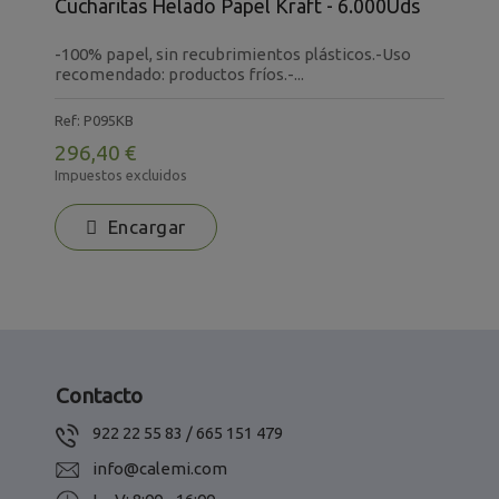
Cucharitas Helado Papel Kraft - 6.000Uds
2
-
-100% papel, sin recubrimientos plásticos.-Uso
r
recomendado: productos fríos.-...
R
Ref: P095KB
1
296,40 €
I
Impuestos excluidos
Encargar
Contacto
922 22 55 83 / 665 151 479
info@calemi.com