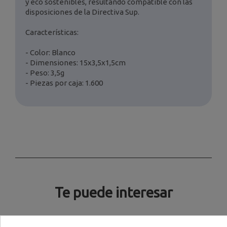
y eco sostenibles, resultando compatible con las
disposiciones de la Directiva Sup.
Características:
- Color: Blanco
- Dimensiones: 15x3,5x1,5cm
- Peso: 3,5g
- Piezas por caja: 1.600
Te puede interesar