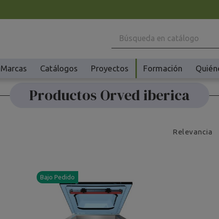
Marcas
Catálogos
Proyectos
Formación
Quién
Productos Orved iberica
Maquinaria
Ho
Batidoras y Amasadoras
Ac
Cafeteras
Ma
Relevancia
Congeladores y Abatidores
Pl
Creperas y Gofreras
Vi
Accesorios Creperas y Gofreras
Vi
Bajo Pedido
Fermentadores y Cocedores
Ac
Fundidores Chocolate
Ot