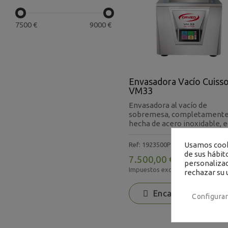
7500
€
9000
€
Envasadora Vacío Cuiss
VM33
Envasadora al vacío de
sobremesa, completament
hecha de acero inoxidable, eq
Usamos cooki
Ref: 1923500P
de sus hábit
7.500,00 €
personalizad
Impuestos excluidos
rechazar su 
Encargar
Configurar