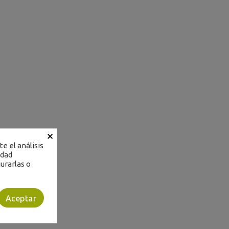
×
e el análisis
idad
urarlas o
Aceptar