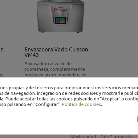
on
Envasadora Vacío Cuisson
VM43
Envasadora al vacío de
e
sobremesa, completamente
...
hecha de acero inoxidable, eq...
es propias y de terceros para mejorar nuestros servicios mediant
Ref: 1924500P
os de navegación, integración de redes sociales y mostrarle public
9.000,00 €
a. Puede aceptar todas las cookies pulsando en “Aceptar” o config
Impuestos excluidos
uso pulsando en “Configurar”.
Política de cookies
.
Encargar
Mostrando 1 - 2 de 2 productos