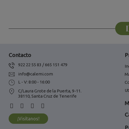
Contacto
P
922 22 55 83 / 665 151 479
In
info@calemi.com
M
L - V: 8:00 - 16:00
C
Ut
C/Laura Grote de la Puerta, 9-11.
38110, Santa Cruz de Tenerife
M
C
¡Visítanos!
P