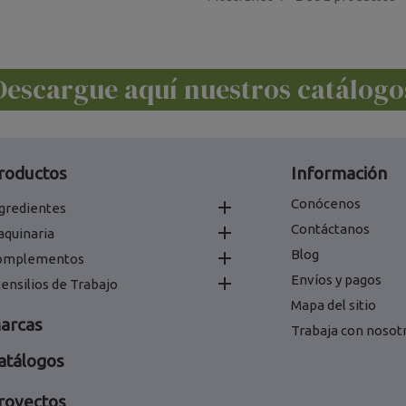
Descargue aquí nuestros catálogo
roductos
Información
Conócenos

gredientes
Contáctanos

aquinaria
Blog

omplementos
Envíos y pagos

ensilios de Trabajo
Mapa del sitio
arcas
Trabaja con nosot
atálogos
royectos