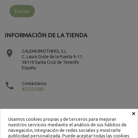
INFORMACIÓN DE LA TIENDA

CALEMI BROTHERS, S.L
C. Laura Grote de la Puerta 9-11
38110 Santa Cruz de Tenerife
España

Contáctanos:
922225583
×
Usamos cookies propias y de terceros para mejorar
nuestros servicios mediante el análisis de sus hábitos de
Contacto
navegación, integración de redes sociales y mostrarle
publicidad personalizada. Puede aceptar todas las cookies