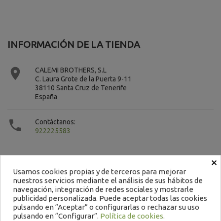
INFORMACIÓN DE LA TIENDA

CALEMI BROTHERS, S.L
C. Laura Grote de la Puerta 9-11
38110 Santa Cruz de Tenerife
España

Contáctanos:
922225583
×
Usamos cookies propias y de terceros para mejorar
nuestros servicios mediante el análisis de sus hábitos de
navegación, integración de redes sociales y mostrarle
Contacto
publicidad personalizada. Puede aceptar todas las cookies
pulsando en “Aceptar” o configurarlas o rechazar su uso
922 22 55 83 / 665 151 479
pulsando en “Configurar”.
Política de cookies
.