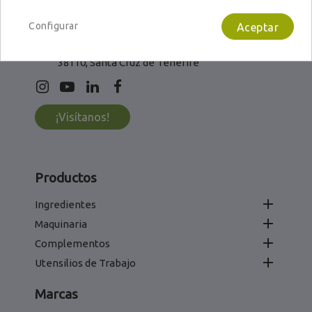
info@calemi.com
Configurar
Aceptar
L - V: 8:00 - 16:00
C/Laura Grote de la Puerta, 9-11.
38110, Santa Cruz de Tenerife
¡Visítanos!
Productos

Ingredientes

Maquinaria

Complementos

Utensilios de Trabajo
Marcas